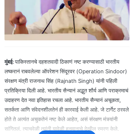
मुंबई:
पाकिस्तानचे दहशतवादी ठिकाणं नष्ट करण्यासाठी भारतीय
लष्करानं राबवलेल्या ऑपरेशन सिंदूरवर (Operation Sindoor)
संरक्षण मंत्री राजनाथ सिंह (Rajnath Singh) यांनी पहिली
प्रतिक्रिया दिली आहे. भारतीय सैन्यानं अद्भुत शौर्य आणि पराक्रमाचं
उदाहरण देत नवा इतिहास रचला आहे. भारतीय सैन्यानं अचूकता,
सतर्कता आणि संवेदनशीलतेनं ही कारवाई केली आहे. जे टार्गेट ठरवले
होते ते अत्यंत अचुकतेनं नष्ट केले आहेत, असं संरक्षण मंत्र्यांनी
सांगितलं. त्याचवेळी त्यांनी यावेळी हनुमानाचे देखील स्मरण केले.