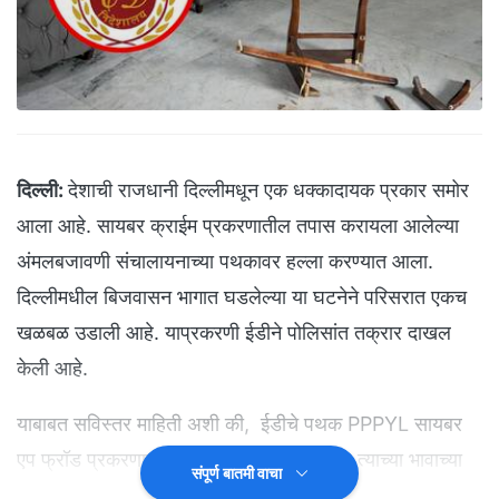
दिल्ली:
देशाची राजधानी दिल्लीमधून एक धक्कादायक प्रकार समोर
आला आहे. सायबर क्राईम प्रकरणातील तपास करायला आलेल्या
अंमलबजावणी संचालायनाच्या पथकावर हल्ला करण्यात आला.
दिल्लीमधील बिजवासन भागात घडलेल्या या घटनेने परिसरात एकच
खळबळ उडाली आहे. याप्रकरणी ईडीने पोलिसांत तक्रार दाखल
केली आहे.
याबाबत सविस्तर माहिती अशी की, ईडीचे पथक PPPYL सायबर
एप फ्रॉड प्रकरणातील आरोपी अशोक शर्मा आणि त्याच्या भावाच्या
संपूर्ण बातमी वाचा
ठिकाणांवर छापा टाकण्यासाठी आले होते. दिल्लीतील बिजवासन