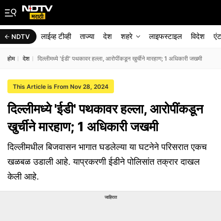
लाईव्ह टीव्ही
ताज्या
देश
शहरे
लाइफस्टाइल
विदेश
एं
NDTV
होम
देश
दिल्लीमध्ये 'ईडी' पथकावर हल्ला, आरोपींकडून खुर्चीने मारहाण; 1 अधिकारी जखमी
This Article is From Nov 28, 2024
दिल्लीमध्ये 'ईडी' पथकावर हल्ला, आरोपींकडून
खुर्चीने मारहाण; 1 अधिकारी जखमी
दिल्लीमधील बिजवासन भागात घडलेल्या या घटनेने परिसरात एकच
खळबळ उडाली आहे. याप्रकरणी ईडीने पोलिसांत तक्रार दाखल
केली आहे.
जाहिरात