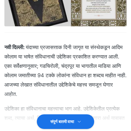
नवी दिल्ली:
यंदाच्या प्रजासत्ताक दिनी जागृत या संस्थेकडून आदिम
कोलाम या भाषेत संविधानाची उद्देशिका प्रकाशित करण्यात आली.
एका सर्वेक्षणानुसार; गडचिरोली, चंद्रपूर या भागातील माडिया आणि
कोलाम जमातीच्या 94 टक्के लोकांना संविधान हा शब्दच माहीत नाही.
आजच्या लेखात संविधानातील उद्देशिकेचे महत्त्व समजून घेणार
आहोत.
उद्देशिका हा संविधानाचा महत्त्वाचा भाग आहे. उद्देशिकेतील प्रत्येक
शब्द, त्याचा अर्थ, विविध छटा, शब्दातून प्रतित होणारा अर्थ याबाबत
संपूर्ण बातमी वाचा
संविधान सभेत काळजीपूर्वक मांडणी करण्यात आली होती. त्यामुळे