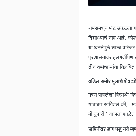
थर्मसमधून थेट उकळता गरम च
विद्यार्थ्याचं नाव आहे.
या घटनेमुळे शाळा परिसर आ
प्रशासनावर हलगर्जीपणाच
तीन कर्मचाऱ्यांना निलंब
वडिलांसमोर मुलाचे शेवटचे
मरण पावलेला विद्यार्थी 
याबाबत सांगितलं की, "
मी दुपारी 1 वाजता शाळेत
जमिनीवर डाग पडू नये म्ह