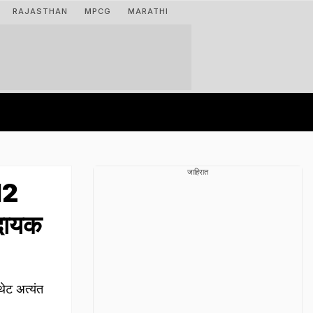
RAJASTHAN
MPCG
MARATHI
जाहिरात
12
कादायक
थेट अत्यंत