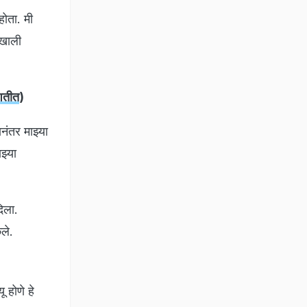
होता. मी
 खाली
शतीत
)
नंतर माझ्या
झ्या
िला.
ेले.
ू होणे हे