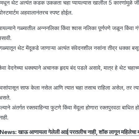
मसमधून थेट अत्यंत कडक उकळता चहा प्यायल्यास खालील 5 कारणांमुळे 
ोस्टमार्टम अहवालानंतरच स्पष्ट होईल.
ायल्याने गळ्यातील अन्ननलिका किंवा श्वास नलिका पूर्णपणे जळून किंवा 
सावी.
्यातून थेट मेंदूकडे जाणाऱ्या अत्यंत संवेदनशील नसांना तीव्र धक्का बसून
किंवा वेदनेच्या धक्क्याने अचानक हृदय बंद पडले असावे, मात्र हे थेट चहाच्य
वसांपासून साफ केला नसेल आणि त्यात चहा तसाच राहिला असेल, तर त्य
 असते.
याने अंतर्गत रक्तवाहिन्या फुटणे किंवा मेंदूला होणारा रक्तपुरवठा बाधित हो
नाही.
ews: खाऊ आणायला गेलेली आई परतलीच नाही, शॉक लागून महिलेचा मृत