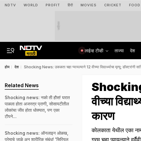
NDTV
WORLD
PROFIT
हिंदी
MOVIES
CRICKET
FOOD
जाहिरात
लाईव्ह टीव्ही
ताज्या
देश
होम
देश
Shocking News: उकळता चहा प्यायल्याने 12 वीच्या विद्यार्थ्याचा मृत्यू; डॉक्टरांनी 
Shocking 
Related News
वीच्या विद्या
Shocking news: नको ती हौस! घरात
पाळला होता अजस्त्र प्राणी, सोसायटीतील
लोकांचा जीव होता धोक्यात, पण एका
कारण
टीपने...
कोलकाता येथील एका नामांक
Shocking news: ऑनलाइन ओळख,
गरम चहा प्यायल्याने दुर्
प्रेमाचे जाळे अन् शारीरिक संबंध! 'सिरियल