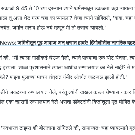
सकाळी 9.45 ते 10 च्या दरम्यान त्याने थर्मसमधून उकळता चहा प्यायला 
 बाळा तू असा थेट गरम चहा का प्यायला? तेव्हा त्याने सांगितले, 'बाबा, चहा
 नयेत, जमीन खराब होऊ नये म्हणून मी तो तसाच प्यायलो.'
ews: जमिनीतून गूढ आवाज अन् क्षणात हादरे! हिंगोलीतील नागरिक दह
लं की, "मी त्याला गाडीकडे घेऊन गेलो, त्याने पाण्याचा एक घोट घेतला. त्या
्ध हरपला. शाळा प्रशासनाने त्याला आधीच रुग्णालयात का नेले नाही? ते मा
हिले? माझ्या मुलाच्या पाचन तंत्रात गंभीर अंतर्गत जळजळ झाली होती."
डीने जवळच्या रुग्णालयात नेले, परंतु त्यांनी दाखल करून घेण्यास नकार द
ल एका खासगी रुग्णालयात नेले असता डॉक्टरांनी दिप्तांशुला मृत घोषित क
नी 'नवभारत टाइम्स'शी बोलताना सांगितले की, सामान्यतः चहा प्यायल्याने मृत्य