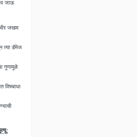
जीव जाऊ
गंभीर जखम
 त्या डॅमेज
ा गुणामुळे
ात विषबाधा
ण्याची
्यू;