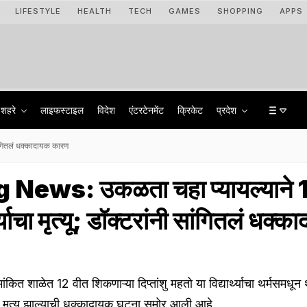
LIFESTYLE
HEALTH
TECH
GAMES
SHOPPING
APPS
शहरे
लाइफस्टाइल
विदेश
एंटरटेनमेंट
क्रिकेट
प्रदेश
सांगितलं धक्कादायक कारण
News: उकळता चहा प्यायल्याने 
र्थ्याचा मृत्यू; डॉक्टरांनी सांगितलं धक्
ित शाळेत 12 वीत शिकणाऱ्या दिप्तांशु महतो या विद्यार्थ्याचा थर्मसमधून 
दैवी मृत्यू झाल्याची धक्कादायक घटना समोर आली आहे.