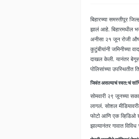
बिहारच्या समस्तीपूर जिल्ह
झालं आहे. बिहारमधील भजन
अनीसा २१ जून रोजी औषध 
कुटुंबीयांनी जमिनीच्या 
दाखल केली. यानंतर बेगूस
पोलिसांच्या उपस्थितीत
जिवंत असल्याचं स्वत:चं सां
सोमवारी २९ जूनच्या सकाळ
लागलं. सोशल मीडियावरील 
फोटो आणि एक व्हिडिओ शेय
झाल्यानंतर गावात विविध च