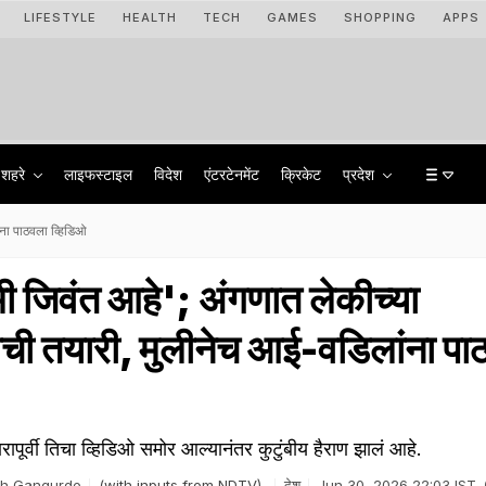
LIFESTYLE
HEALTH
TECH
GAMES
SHOPPING
APPS
शहरे
लाइफस्टाइल
विदेश
एंटरटेनमेंट
क्रिकेट
प्रदेश
ंना पाठवला व्हिडिओ
 मी जिवंत आहे'; अंगणात लेकीच्या
राची तयारी, मुलीनेच आई-वडिलांना प
ारापूर्वी तिचा व्हिडिओ समोर आल्यानंतर कुटुंबीय हैराण झालं आहे.
sh Gangurde
(with inputs from NDTV)
देश
Jun 30, 2026 22:03 IST