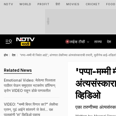
NDTV
WORLD
PROFIT
हिंदी
MOVIES
CRICKET
FOOD
जाहिरात
लाईव्ह टीव्ही
ताज्या
देश
होम
देश
'पप्पा-मम्मी मी जिवंत आहे'; अंगणात लेकीच्या अंत्यसंस्काराची तयारी, मुलीनेच आई-वडिला
'पप्पा-मम्मी
Related News
अंत्यसंस्का
Emotional Video: मेलेल्या पिल्लाला
पाठीवर घेऊन समुद्रात भटकतेय डॉल्फिन;
ड्रोन VIDEO पाहून डोळे पाणावतील
व्हिडिओ
VIDEO: "मम्मी बियर पिणार का?" लेकीचा
एका तरुणीच्या अंत्यसंस्क
प्रश्न, पुढं आईने शांतपणे जे केलं... दक्ष
पालकांनी 'हा' व्हिडिओ पाहाच
Written by:
Meenal Dine