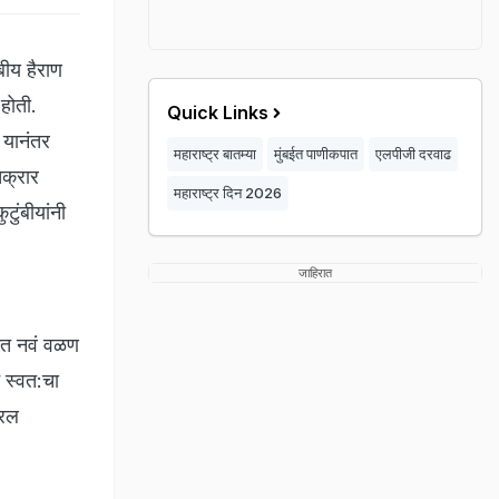
बीय हैराण
होती.
Quick Links
 यानंतर
महाराष्ट्र बातम्या
मुंबईत पाणीकपात
एलपीजी दरवाढ
तक्रार
महाराष्ट्र दिन 2026
ुंबीयांनी
जाहिरात
णात नवं वळण
 स्वत:चा
यरल