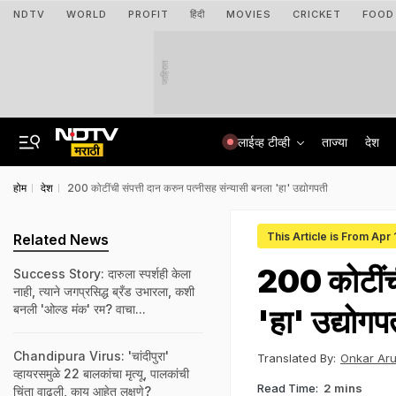
NDTV
WORLD
PROFIT
हिंदी
MOVIES
CRICKET
FOOD
जाहिरात
लाईव्ह टीव्ही
ताज्या
देश
होम
देश
200 कोटींची संपत्ती दान करुन पत्नीसह संन्यासी बनला 'हा' उद्योगपती
This Article is From Apr
Related News
200 कोटींची
Success Story: दारुला स्पर्शही केला
नाही, त्याने जगप्रसिद्ध ब्रँड उभारला, कशी
बनली 'ओल्ड मंक' रम? वाचा...
'हा' उद्योगप
Chandipura Virus: 'चांदीपुरा'
Translated By:
Onkar Ar
व्हायरसमुळे 22 बालकांचा मृत्यू, पालकांची
Read Time:
2 mins
चिंता वाढली, काय आहेत लक्षणे?