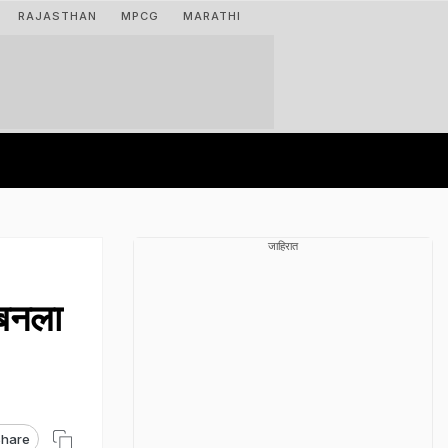
RAJASTHAN
MPCG
MARATHI
जाहिरात
 बनला
hare