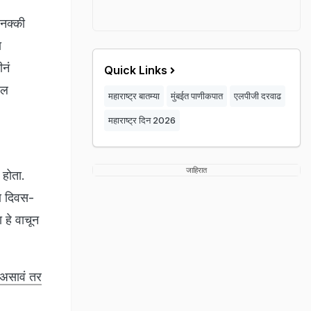
ी नक्की
ा
ीनं
Quick Links
शल
महाराष्ट्र बातम्या
मुंबईत पाणीकपात
एलपीजी दरवाढ
महाराष्ट्र दिन 2026
जाहिरात
 होता.
पण दिवस-
 हे वाचून
ट असावं तर