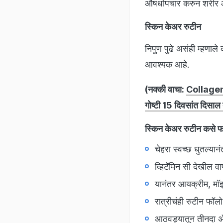
औषधोपचार करुन शरीर आती
स्किन केअर रुटीन
निपुण पुढे असंही म्हणाले
आवश्यक आहे.
(नक्की वाचा:
Collagen D
गोष्टी 15 दिवसांत दिसाल
स्किन केअर रुटीन कसे फ
चेहरा स्वच्छ धुतल्या
व्हिटॅमिन सी देखील 
यानंतर आयक्रीम, मॉ
रात्रीचंही रुटीन फॉल
आठवड्यातून तीनदा अ