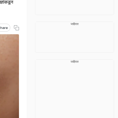
ञांकडून
जाहिरात
hare
जाहिरात