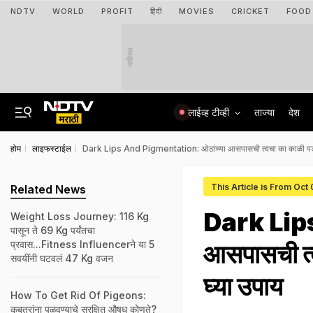
NDTV
WORLD
PROFIT
हिंदी
MOVIES
CRICKET
FOOD
जाहिरात
लाईव्ह टीव्ही
ताज्या
देश
होम
लाइफस्टाईल
Dark Lips And Pigmentation: ओठांच्या आसपासची त्वचा का काळी पडते? 
This Article is From Oct
Related News
Dark Lips
Weight Loss Journey: 116 Kg
पासून ते 69 Kg पर्यंतचा
प्रवास...Fitness Influencerने या 5
आसपासची त्व
सवयींनी घटवलं 47 Kg वजन
घ्या उपाय
How To Get Rid Of Pigeons:
कबूतरांना पळवण्याचे सुरक्षित औषध कोणते?