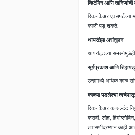
व्हिटॅमिन आणि खनिजांच
स्किनकेअर एक्सपर्टच्या 
काळी पडू शकते.
थायरॉइड असंतुलन
थायरॉइडच्या समस्येमुळेह
सूर्यप्रकाश आणि डिहायड
उन्हामध्ये अधिक काळ राह
काळ्या पडलेल्या त्वचेपा
स्किनकेअर कन्सल्टंट निप
करावी. लोह, हिमोग्लोबिन
तपासणीदरम्यान काही आढळल्