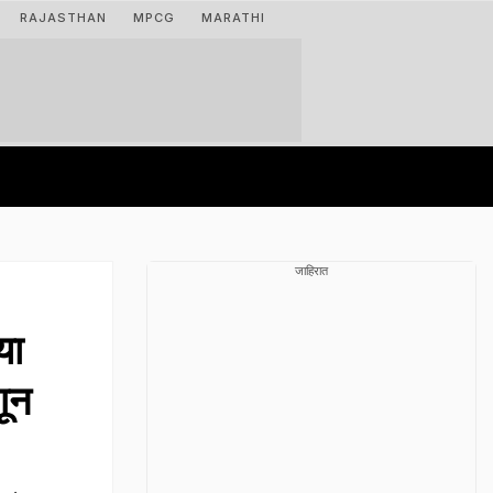
RAJASTHAN
MPCG
MARATHI
जाहिरात
या
णून