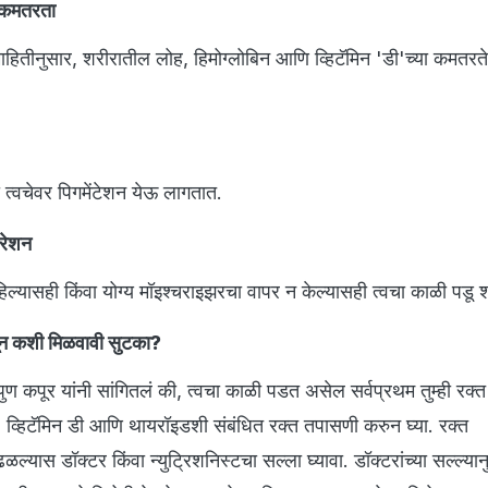
ी कमतरता
माहितीनुसार, शरीरातील लोह, हिमोग्लोबिन आणि व्हिटॅमिन 'डी'च्या कमतरतेम
ी त्वचेवर पिगमेंटेशन येऊ लागतात.
्रेशन
िल्यासही किंवा योग्य मॉइश्चराइझरचा वापर न केल्यासही त्वचा काळी पडू
सून कशी मिळवावी सुटका?
ुण कपूर यांनी सांगितलं की, त्वचा काळी पडत असेल सर्वप्रथम तुम्ही रक्
, व्हिटॅमिन डी आणि थायरॉइडशी संबंधित रक्त तपासणी करुन घ्या. रक्त
यास डॉक्टर किंवा न्युट्रिशनिस्टचा सल्ला घ्यावा. डॉक्टरांच्या सल्ल्यान