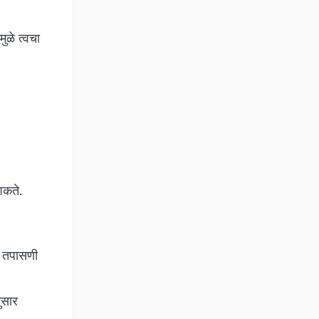
ुळे त्वचा
 शकते.
त तपासणी
ुसार