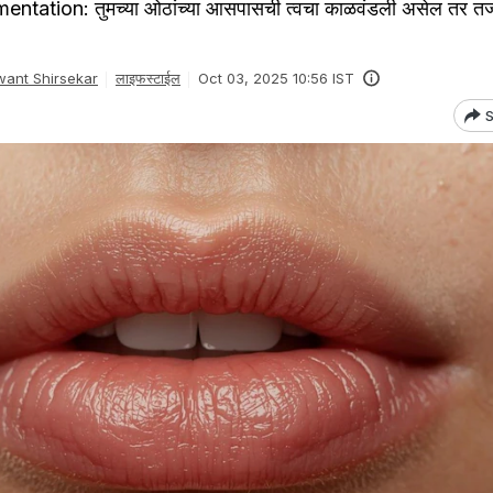
ation: तुमच्या ओठांच्या आसपासची त्वचा काळवंडली असेल तर तज्ज्
ant Shirsekar
लाइफस्टाईल
Oct 03, 2025 10:56 IST
S