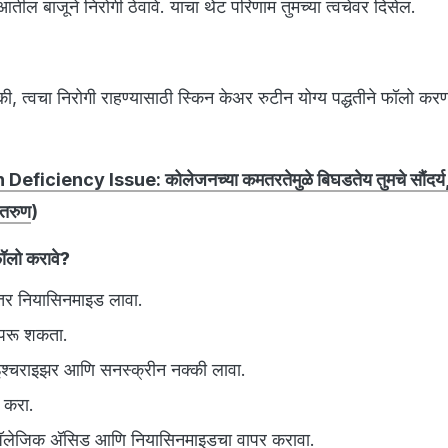
ल बाजूने निरोगी ठेवावे. याचा थेट परिणाम तुमच्या त्वचेवर दिसेल.
 की, त्वचा निरोगी राहण्यासाठी स्किन केअर रुटीन योग्य पद्धतीने फॉलो करण
eficiency Issue: कोलेजनच्या कमतरतेमुळे बिघडतेय तुमचे सौंदर्य,
 तरुण
)
ॉलो करावे?
नंतर नियासिनमाइड लावा.
वापरू शकता.
इश्चराइझर आणि सनस्क्रीन नक्की लावा.
ो करा.
‍ॅलेजिक अ‍ॅसिड आणि नियासिनमाइडचा वापर करावा.