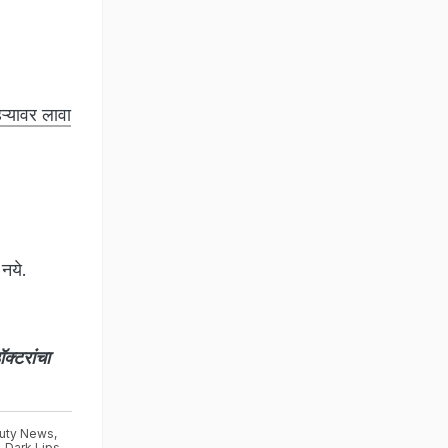
ऱ्यावर लावा
 नये.
्टरांचा
uty News
,
,
Dark Lips