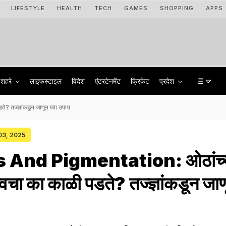
LIFESTYLE
HEALTH
TECH
GAMES
SHOPPING
APPS
शहरे
लाइफस्टाइल
विदेश
एंटरटेनमेंट
क्रिकेट
प्रदेश
तज्ज्ञांकडून जाणून घ्या उपाय
 03, 2025
 And Pigmentation: ओठांच्
चा का काळी पडते? तज्ज्ञांकडून जा