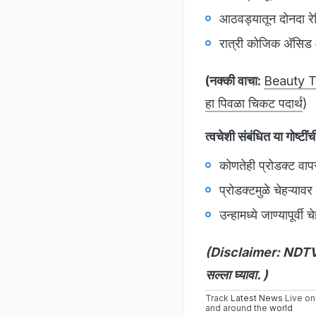
आठवड्यातून दोनदा र
रात्री कोजिक अ‍ॅसिड
(नक्की वाचा:
Beauty Tip
हा पिवळा चिकट पदार्थ
)
त्वचेशी संबंधित या गोष्टीं
कोणतेही प्रोडक्ट वापर
प्रोडक्टमुळे चेहऱ्य
उन्हामध्ये जाण्यापूर्व
(Disclaimer: NDTV Mar
सल्ला घ्यावा. )
Track
Latest News
Live on
and around the
world