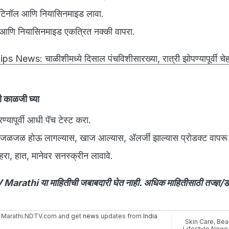
ेटिनॉल आणि नियासिनमाइड लावा.
 आणि नियासिनमाइड एकत्रित नक्की वापरा.
s News: चाळीशीमध्ये दिसाल पंचविशीसारख्या, रात्री झोपण्यापूर्वी चेह
ची काळजी घ्या
ण्यापूर्वी आधी पॅच टेस्ट करा.
ावर जळजळ होऊ लागल्यास, खाज आल्यास, अ‍ॅलर्जी झाल्यास प्रोडक्ट वापरू
ी चेहरा, हात, मानेवर सनस्क्रीन लावावे.
athi या माहितीची जबाबदारी घेत नाही. अधिक माहितीसाठी तज्ज्ञ/डॉक
 Marathi.NDTV.com and get
news
updates from
India
Skin Care
,
Bea
Lifestyle News