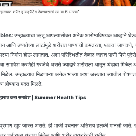
ात शरीर हायड्रेटिंग ठेवण्यासाठी खा या 6 भाज्या"
bles:
उन्हाळ्याचा ऋतू आपल्यासोबत अनेक आरोग्यविषयक आव्हाने घेऊ
 आणि उष्णतेच्या लाटांमुळे शरीरात पाण्याची कमतरता, थकवा जाणवणे, च
्या निर्माण होऊ लागतात. अशा परिस्थितीत केवळ जास्त पाणी पिणे पुरेस
ंचा समावेश करणेही गरजेचे असते ज्याद्वारे शरीराला आतून थंडावा मिळेल
 मिळेल. उन्हाळ्यात मिळणाऱ्या अनेक भाज्या अशा असतात ज्यातील पोषणतत्त्
क्षण होण्यास मदत मिळते.
ंचा आहारात करा समावेश | Summer Health Tips
ाचे प्रमाण खूप जास्त असते. ही भाजी पचनास अतिशय हलकी मानली जाते. उ
ले तर शरीराला थंडावा मिळेल आणि शरीर हायड्रेटही राहील.