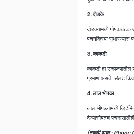
2. दोडके
दोडक्यामध्ये पोषकघटक 
पचनक्रिया सुधारण्यास 
3. काकडी
काकडी हा उन्हाळ्यातील स
प्रमाण असते. सॅलड किंवा
4. लाल भोपळा
लाल भोपळ्यामध्ये व्हिटॅ
देण्यासोबतच पचनासाठीही
(नक्की वाचा :
Phone Ove