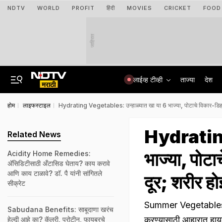
NDTV
WORLD
PROFIT
हिंदी
MOVIES
CRICKET
FOOD
जाहिरात
लाईव्ह टीव्ही
ताज्या
देश
होम
लाइफस्टाइल
Hydrating Vegetables: उन्हाळ्यात खा या 6 भाज्या, पोटाचे विकार-डिहा
Hydrating
Related News
भाज्या, पोट
Acidity Home Remedies:
अ‍ॅसिडिटीसाठी अँटासिड घेताय? काय करावे
आणि काय टाळावे? डॉ. पै यांनी सांगितले
दूर; शरीर ह
सीक्रेट
Summer Vegetables: उन
Sabudana Benefits: साबूदाणा खरंच
करण्यासाठी आहारात हायड
हेल्दी आहे का? कॅलरी, प्रोटीन, फायबरचे