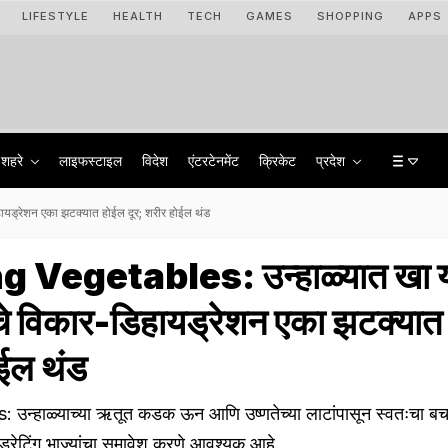
LIFESTYLE
HEALTH
TECH
GAMES
SHOPPING
APPS
शहरे
लाइफस्टाइल
विदेश
एंटरटेनमेंट
क्रिकेट
प्रदेश
यड्रेशन एका झटक्यात होईल दूर; शरीर होईल थंड
 Vegetables: उन्हाळ्यात खा य
ाचे विकार-डिहायड्रेशन एका झटक्यात
ोईल थंड
्हाळ्याच्या ऋतूत कडक ऊन आणि उष्णतेच्या लाटांपासून स्वतःचा बच
्रेटिंग भाज्यांचा समावेश करणे आवश्यक आहे.