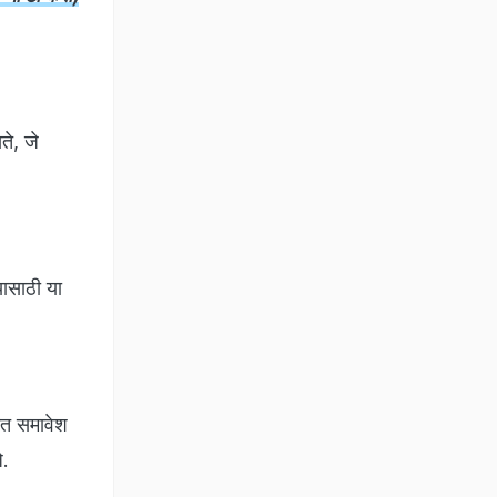
े, जे
यासाठी या
रात समावेश
े.