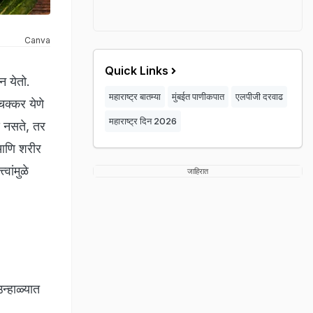
Canva
Quick Links
न येतो.
महाराष्ट्र बातम्या
मुंबईत पाणीकपात
एलपीजी दरवाढ
क्कर येणे
महाराष्ट्र दिन 2026
े नसते, तर
 आणि शरीर
वांमुळे
जाहिरात
न्हाळ्यात