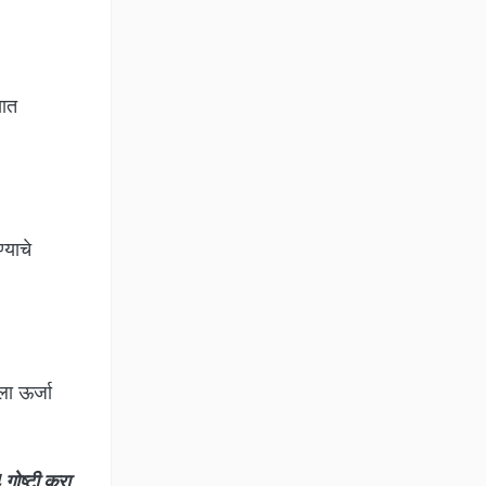
यात
्याचे
ला ऊर्जा
ोष्टी करा,