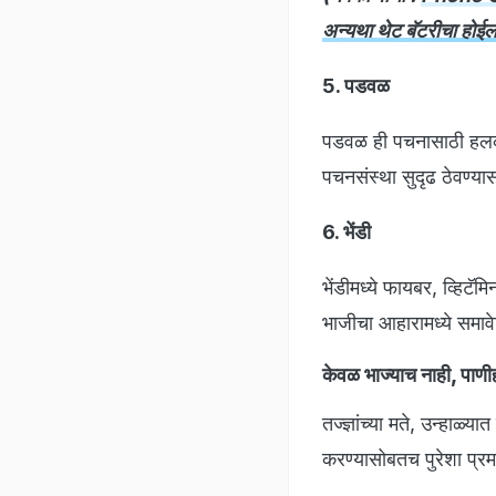
अन्यथा थेट बॅटरीचा होई
5. पडवळ
पडवळ ही पचनासाठी हलकी 
पचनसंस्था सुदृढ ठेवण्य
6. भेंडी
भेंडीमध्ये फायबर, व्हिटॅम
भाजीचा आहारामध्ये समाव
केवळ भाज्याच नाही, पाणी
तज्ज्ञांच्या मते, उन्हाळ
करण्यासोबतच पुरेशा प्रम