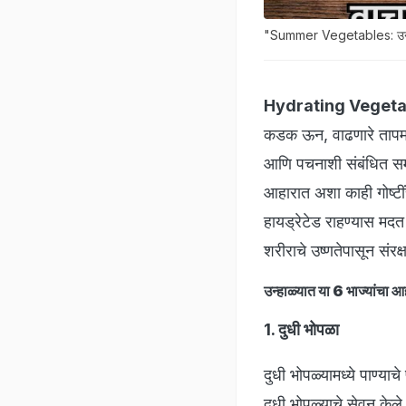
"Summer Vegetables: उन्हाळ्य
Hydrating Vegeta
कडक ऊन, वाढणारे तापमान
आणि पचनाशी संबंधित समस
आहारात अशा काही गोष्टी
हायड्रेटेड राहण्यास मदत
शरीराचे उष्णतेपासून संर
उन्हाळ्यात या 6 भाज्या
1. दुधी भोपळा
दुधी भोपळ्यामध्ये पाण्य
दुधी भोपळ्याचे सेवन के