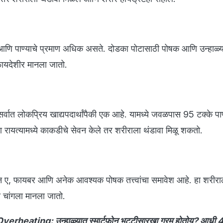
आणि पाण्याचे प्रमाण अधिक असते. दोडका पोटासाठी पोषक आणि उन्हाळ्
फायदेशीर मानला जातो.
र्वात लोकप्रिय खाद्यपदार्थांपैकी एक आहे. यामध्ये जवळपास 95 टक्के पाण
 रायत्यामध्ये काकडीचे सेवन केले तर शरीराला थंडावा मिळू शकतो.
मिन ए, फायबर आणि अनेक आवश्यक पोषक तत्त्वांचा समावेश आहे. हा शरीरा
 चांगला मानला जातो.
rheating: उन्हाळ्यात स्मार्टफोन भट्टीसारखा गरम होतोय? आधी 4 ग