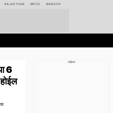
RAJASTHAN
MPCG
MARATHI
जाहिरात
ा 6
 होईल
ाव