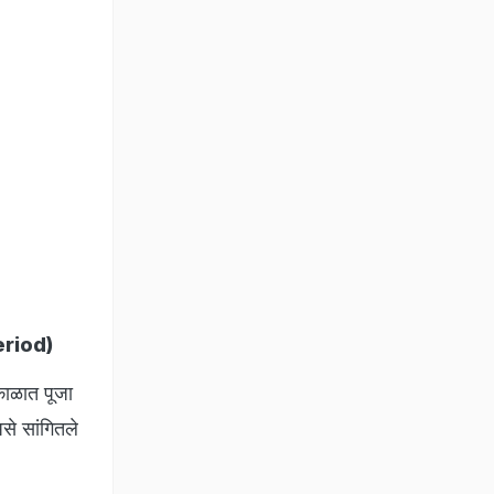
eriod)
काळात पूजा
से सांगितले