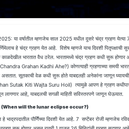
5: या वर्षातील म्हणजेच साल 2025 मधील दुसरे चंद्र ग्रहण येत्या 7 
णिमेलाच हे चंद्र ग्रहण येत आहे. विशेष म्हणजे याच दिवशी पितृपक्षाची सु
 काळदेखील भारतात वैध ठरेल. भारतामध्ये चंद्र ग्रहण कधी सुरू होणार 
. (Chandra Grahan Kadhi Ahe?) कोणत्याही ग्रहणाच्या समयी भार
सतात. सूतकाची वेळ कधी सुरू होते याबद्दलही अनेकांना जाणून घ्यायची
n Sutak Kiti Wajta Suru Hoil) त्यामुळे आपण हे ग्रहण कधीपा
 लागणार आहे, याबद्दलची सगळी माहिती सविस्तरपणे जाणून घेऊयात.
होईल? (When will the lunar eclipse occur?)
रहण हे भाद्रपदातील पौर्णिेच्या दिवशी येत आहे. 7 सप्टेंबर रोजी म्हणजेच रविव
 ग्रहण सुरू होणार असून रात्री 1 वाजून 26 मिनिटांनी ग्रहण सुटणार आहे.