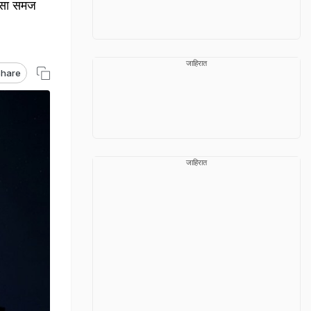
असा समज
जाहिरात
hare
जाहिरात