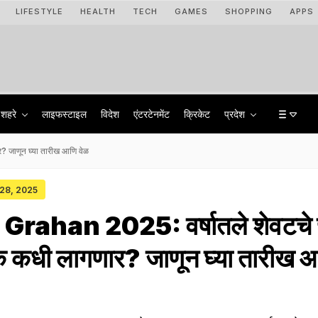
LIFESTYLE
HEALTH
TECH
GAMES
SHOPPING
APPS
शहरे
लाइफस्टाइल
विदेश
एंटरटेनमेंट
क्रिकेट
प्रदेश
 जाणून घ्या तारीख आणि वेळ
 28, 2025
ahan 2025: वर्षातले शेवटचे च
क कधी लागणार? जाणून घ्या तारीख 