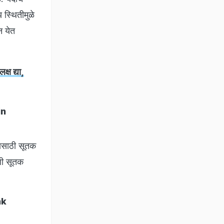
 स्थितीमुळे
न येत
ष द्या,
in
णासाठी सूतक
जी सूतक
ak