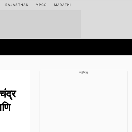
RAJASTHAN
MPCG
MARATHI
जाहिरात
ंद्र
आणि