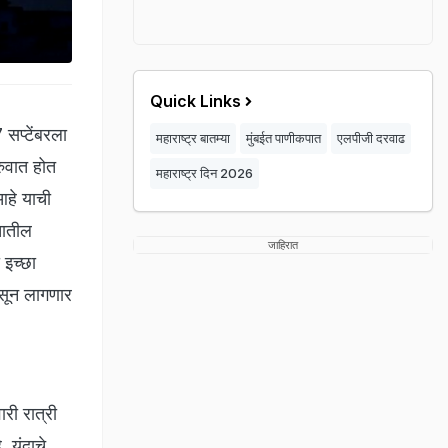
Quick Links
सप्टेंबरला
महाराष्ट्र बातम्या
मुंबईत पाणीकपात
एलपीजी दरवाढ
रुवात होत
महाराष्ट्र दिन 2026
आहे याची
तातील
जाहिरात
 इच्छा
सून लागणार
ारी रात्री
 यंदाचे