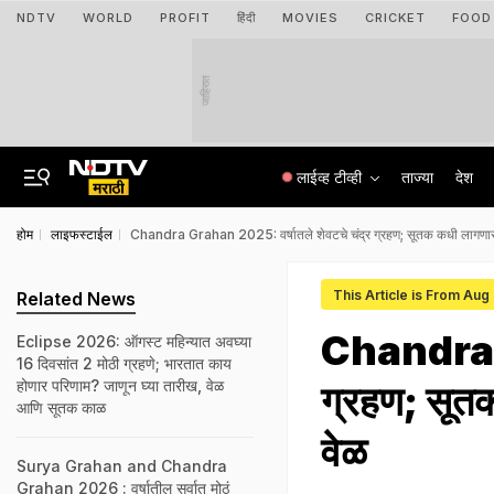
NDTV
WORLD
PROFIT
हिंदी
MOVIES
CRICKET
FOOD
जाहिरात
लाईव्ह टीव्ही
ताज्या
देश
होम
लाइफस्टाईल
Chandra Grahan 2025: वर्षातले शेवटचे चंद्र ग्रहण; सूतक कधी लागणार?
This Article is From Aug
Related News
Chandra Gr
Eclipse 2026: ऑगस्ट महिन्यात अवघ्या
16 दिवसांत 2 मोठी ग्रहणे; भारतात काय
होणार परिणाम? जाणून घ्या तारीख, वेळ
ग्रहण; सूत
आणि सूतक काळ
वेळ
Surya Grahan and Chandra
Grahan 2026 : वर्षातील सर्वात मोठं