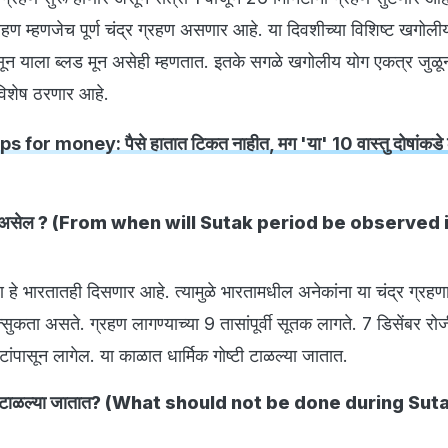
्रहण म्हणजेच पूर्ण चंद्र ग्रहण असणार आहे. या दिवशीच्या विशिष्ट खगोलीय
सून याला ब्लड मून असेही म्हणतात. इतके सगळे खगोलीय योग एकत्र जुळू
ण विशेष ठरणार आहे.
s for money: पैसे हातात टिकत नाहीत, मग 'या' 10 वास्तु दोषांकडे लक्
धी असेल ? (From when will Sutak period be observed 
हण हे भारतातही दिसणार आहे. त्यामुळे भारतामधील अनेकांना या चंद्र ग्रह
कता असते. ग्रहण लागण्याच्या 9 तासांपूर्वी सूतक लागते. 7 डिसेंबर रो
टांपासून लागेल. या काळात धार्मिक गोष्टी टाळल्या जातात.
गोष्टी टाळल्या जातात? (What should not be done during Sut