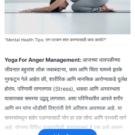
"Mental Health Tips: राग पटकन शांत करण्यासाठी काय करावे?"
Yoga For Anger Management:
आजच्या धावपळीच्या
जीवनात बहुतांश लोक जबाबदाऱ्या, काम आणि चिंता यामध्ये इतके
गुरफटून गेले आहेत की, शारीरिक आणि मानसिक आरोग्याकडे दुर्लक्ष
होतंय. परिणामी ताणतणाव (Stress), थकवा आणि अस्वस्थता
यासारख्या समस्या उद्भवू लागतात. अशा परिस्थितीत आपले शरीर
आणि मन यांना थोडीशी विश्रांती देणे अतिशय आवश्यक आहे. या
समस्यांमधून बाहेर पडण्यासाठी योग हा एक सोपा आणि प्रभावी मार्ग
आहे. योगच्या विविध प्रकारांपैकी 'शशांकासन' हे एक असे आसन