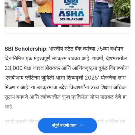
SBI Scholership:
भारतीय स्टेट बँक त्यांच्या 75व्या वर्धापन
दिनानिमित्त एक महत्त्वपूर्ण उपक्रम राबवत आहे. यावर्षी, देशभरातील
23,000 पेक्षा जास्त होतकरू आणि आर्थिकदृष्ट्या दुर्बळ विद्यार्थ्यांना
‘एसबीआय प्लॅटिनम जुबिली आशा शिष्यवृत्ती 2025' योजनेचा लाभ
मिळणार आहे. या उपक्रमाचा उद्देश विद्यार्थ्यांना उच्च शिक्षण अधिक
सुलभ बनवणे आणि त्यांच्यातील सुप्त प्रतिभेला योग्य पाठबळ देणे हा
आहे.
एसबीआयची सीएसआर संस्था 'एसबीआय फाउंडेशन'ने आर्थिक वर्ष
संपूर्ण बातमी वाचा
2026 मध्ये शिष्यवृत्तीसाठी 90 कोटी रुपये देण्याचे वचन दिले आहे.