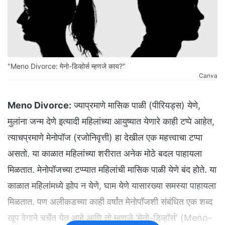
"Meno Divorce: मेनो-डिव्होर्स म्हणजे काय?"
Canva
Meno Divorce:
ज्याप्रमाणे मासिक पाळी (पीरियड्स) येणे,
मुलांना जन्म देणे इत्यादी महिलांच्या आयुष्यात येणारे काही टप्पे आहेत,
त्याचप्रमाणे मेनोपॉज (रजोनिवृत्ती) हा देखील एक महत्त्वाचा टप्पा
असतो. या काळात महिलांच्या शरीरात अनेक मोठे बदल पाहायला
मिळतात. मेनोपॉजच्या टप्प्यात महिलांची मासिक पाळी येणे बंद होते. या
काळात महिलांमध्ये झोप न येणे, घाम येणे यासारख्या समस्या पाहायला
मिळतात. पण अलीकडच्या काही वर्षांत मेनोपॉजशी संबंधित एक शब्द
खूप वेगाने चर्चेत येत आहे आणि तो म्हणजे 'मेनो-डिव्हॉर्स' (Meno-