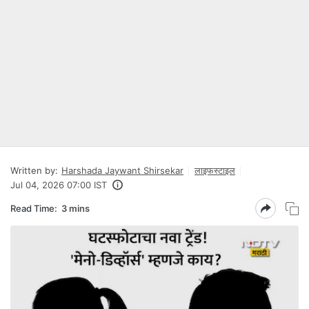
Written by:
Harshada Jaywant Shirsekar
लाइफस्टाइल
Jul 04, 2026 07:00 IST
Read Time:
3 mins