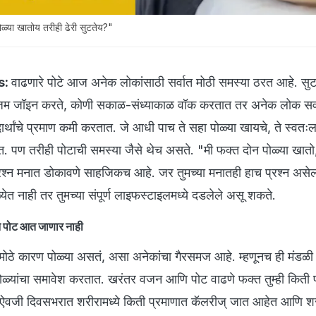
या खातोय तरीही ढेरी सुटतेय?"
s:
वाढणारे पोटे आज अनेक लोकांसाठी सर्वात मोठी समस्या ठरत आहे. सुट
जिम जॉइन करते, कोणी सकाळ-संध्याकाळ वॉक करतात तर अनेक लोक सर
र्थांचे प्रमाण कमी करतात. जे आधी पाच ते सहा पोळ्या खायचे, ते स्वतः
ेवतात. पण तरीही पोटाची समस्या जैसे थेच असते. "मी फक्त दोन पोळ्या खातो
श्न मनात डोकावणे साहजिकच आहे. जर तुमच्या मनातही हाच प्रश्न असेल
ंख्येत नाही तर तुमच्या संपूर्ण लाइफस्टाइलमध्ये दडलेले असू शकते.
ने पोट आत जाणार नाही
 मोठे कारण पोळ्या असतं, असा अनेकांचा गैरसमज आहे. म्हणूनच ही मंडळी 
ळ्यांचा समावेश करतात. खरंतर वजन आणि पोट वाढणे फक्त तुम्ही किती प
याऐवजी दिवसभरात शरीरामध्ये किती प्रमाणात कॅलरीज् जात आहेत आणि श