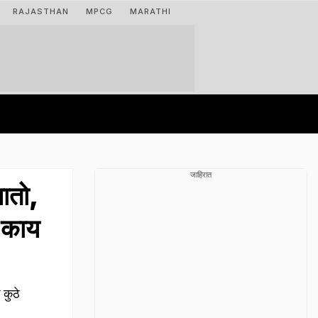
RAJASTHAN
MPCG
MARATHI
जाहिरात
ातो,
ं काय
 कुठे