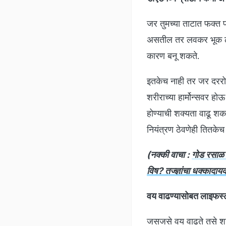
जर तुमच्या ताटात फक्त 
असतील तर लवकर भूक लागू
कारण बनू शकते.
इतकेच नाही तर जर दरर
शरीराच्या हार्मोन्सवर 
होण्याची शक्यता वाढू श
नियंत्रण ठेवणेही तितकेच म
(नक्की वाचा :
गोड रसाळ 
विष? तज्ज्ञांचा धक्कादा
वय वाढण्यासोबत लाइफस्टा
जसजसे वय वाढते तसे शरीर