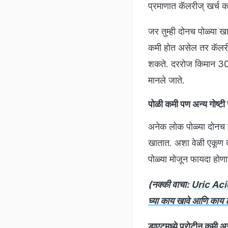
प्रमाणात कॅलरीज् खर्च कर
जर तुम्ही दोनच पोळ्या 
कमी होत असेल तर कॅलरी
शकते. दररोज किमान 30 
मानले जाते.
पोळी कमी पण अन्य गोष्टी
अनेक लोक पोळ्या दोनच ख
खातात. अशा वेळी एकूण कॅल
पोळ्या मोजून फायदा होणार
(नक्की वाचा:
Uric Acid
घ्या काय खावे आणि काय ट
डाएटमध्ये प्रोटीन कमी