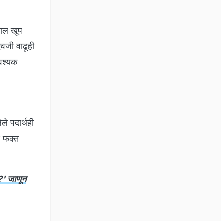
चाल खूप
वजी वाढूही
वश्यक
े पदार्थही
े फक्त
?' जाणून