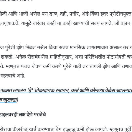
पोळी आणि भाजी असेल पण डाळ, दही, पनीर, अंडे किंवा इतर प्रोटीनयुक्त 
 शकते. यामुळे वारंवार काही ना काही खाण्याची सवय लागते, जी वजन व
ोज पुरेशी झोप मिळत नसेल किंवा सतत मानसिक ताणतणावात असाल तर य
होऊ शकतो. अनेक रीसर्चमधील माहितीनुसार, अशा परिस्थितीत पोटाभोवती च
कते. म्हणूनच फक्त जेवण कमी करणे पुरेसे नाही तर चांगली झोप आणि तणा
हत्त्वाचे आहे.
फळात लपलंय 'हे' धोकादायक रसायन, कसं आणि कोणत्या वेळेस खाल्ल्या
यक खुलासा
)
इलवरही लक्ष देणे गरजेचे
ाचा कॅलरीज् खर्च करण्याचा वेग हळूहळू कमी होऊ लागतो. म्हणूनच पूर्व