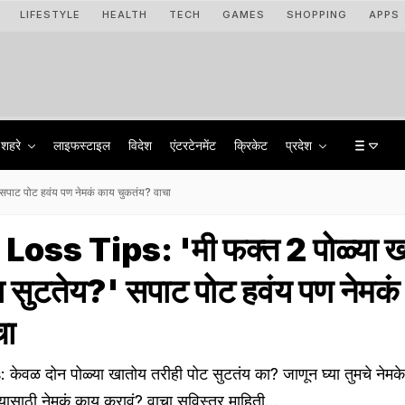
LIFESTYLE
HEALTH
TECH
GAMES
SHOPPING
APPS
शहरे
लाइफस्टाइल
विदेश
एंटरटेनमेंट
क्रिकेट
प्रदेश
सपाट पोट हवंय पण नेमकं काय चुकतंय? वाचा
Loss Tips: 'मी फक्त 2 पोळ्या ख
का सुटतेय?' सपाट पोट हवंय पण नेमक
चा
ेवळ दोन पोळ्या खातोय तरीही पोट सुटतंय का? जाणून घ्या तुमचे नेमके
ासाठी नेमकं काय करावं? वाचा सविस्तर माहिती...