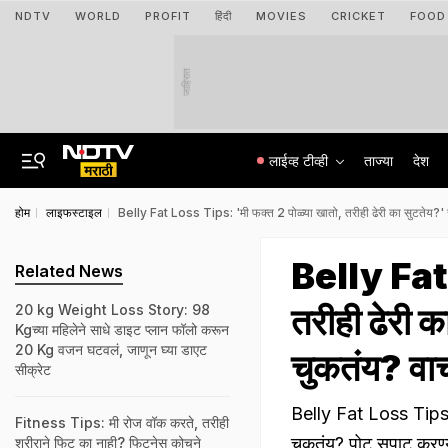
NDTV
WORLD
PROFIT
हिंदी
MOVIES
CRICKET
FOOD
जाहिरात
लाईव्ह टीव्ही
ताज्या
देश
होम
लाइफस्टाइल
Belly Fat Loss Tips: 'मी फक्त 2 पोळ्या खातो, तरीही ढेरी का सुटतेय?' 
Belly Fat 
Related News
तरीही ढेरी 
20 kg Weight Loss Story: 98
Kgच्या महिलेने साधे डाइट प्लान फॉलो करून
20 Kg वजन घटवलं, जाणून घ्या डाएट
चुकतंय? वा
सीक्रेट
Belly Fat Loss Tips: क
Fitness Tips: मी रोज वॉक करते, तरीही
चुकतंय? पोट सपाट करण्य
शरीराने फिट का नाही? फिटनेस कोचने