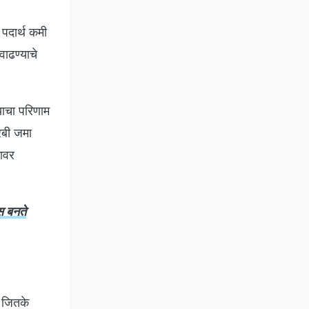
पदार्थ कमी
ाढण्याचे
ाचा परिणाम
रबी जमा
वावर
स बनते
ी जितके