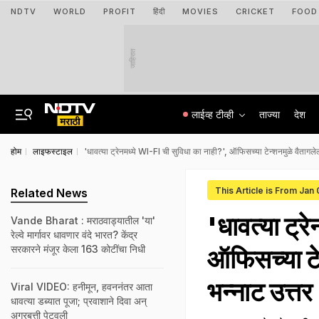
NDTV
WORLD
PROFIT
हिंदी
MOVIES
CRICKET
FOOD
जाहिरात
लाईव्ह टीव्ही
ताज्या
देश
होम
लाइफस्टाइल
'धावत्या ट्रेनमध्ये WI-FI ची सुविधा का नाही?', ऑफिसच्या टेन्शनमुळे वैतागलेल
This Article is From Jan
Related News
'धावत्या ट्र
Vande Bharat : मराठवाड्यातील 'या'
रेल्वे मार्गावर धावणार वंदे भारत? केंद्र
सरकारने मंजूर केला 163 कोटींचा निधी
ऑफिसच्या टेन
भन्नाट उत्तर
Viral VIDEO: हनीमून, हवननंतर आता
धावत्या डब्यात पूजा; प्रवाशाने दिवा अन्
अगरबत्ती पेटवली