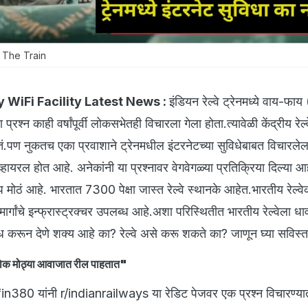
 The Train
y WiFi Facility Latest News :
इंडियन रेल्वे ट्रेनमध्ये वाय-फा
रश्न काही वर्षांपूर्वी लोकसभेतही विचारला गेला होता.त्यावेळी केंद्रीय रेल्वे 
तं.पण नुकतच एका प्रवाशाने ट्रेनमधील इंटरनेटच्या सुविधेबाबत विचारलेला
हायरल होत आहे. अनेकांनी या प्रश्नावर वेगवेगळ्या प्रतिक्रिया दिल्या आ
खूप मोठं आहे. भारतात 7300 पेक्षा जास्त रेल्वे स्थानके आहेत.भारतीय रेल्
ार्गांचे इन्फ्रास्ट्रक्चर उपलब्ध आहे.अशा परिस्थितीत भारतीय रेल्वेला धाव
्ध करून देणे शक्य आहे का? रेल्वे असे करू शकते का? जाणून घ्या सविस्
ोक मोठ्या आवाजात रील पाहतात"
0 यांनी r/indianrailways या रेडिट पेजवर एक प्रश्न विचारण्य