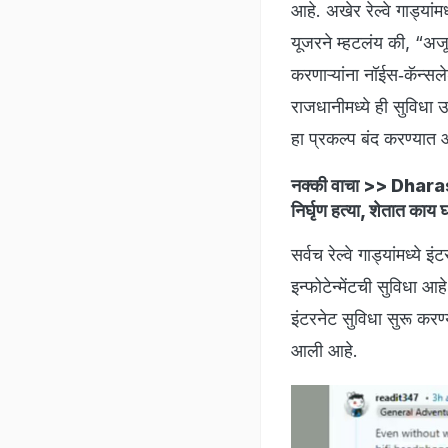
आहे. अखेर रेल्वे गाड्यां
यूजरने म्हटलंय की, “अ
करणाऱ्यांना नॉईस‑कॅन्स
राजधानीमध्ये ही सुविध
हा प्रकल्प बंद करण्यात
नक्की वाचा >>
Dharash
निर्घृण हत्या, शेतात काय
सर्वच रेल्वे गाड्यांमध्ये
इन्फोटेन्मेंटची सुविधा आह
इंटरनेट सुविधा सुरू करण
आली आहे.