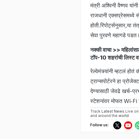
मंत्री अश्विनी वैष्णव यां
राजधानी एक्सप्रेसमध्ये स
होती.रिपोर्ट्सनुसार,या तं
सेवा पुरवणे महागडे पडत ह
नक्की वाचा >>
महिलांसा
टॉप-10 शहरांची लिस्ट व
रेल्वेमंत्र्यांनी म्हटलं 
ट्रान्सपोर्टरने हा प्रोजे
देण्यासाठी जेवढे खर्च-प्र
स्टेशनांवर मोफत Wi‑Fi उ
Track
Latest News
Live on
and around the
world
Follow us: