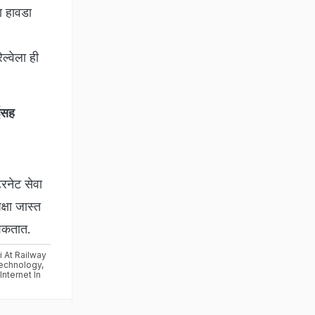
या हावडा
ल्वेला ही
बईसह
टरनेट सेवा
क्षा जास्त
 शकतात.
i At Railway
Technology
,
,
Internet In