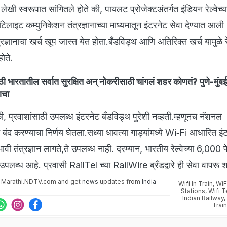
नी लेखी स्वरूपात सांगितले होते की, पायलट प्रोजेक्टअंतर्गत इंडियन रेल्वेच्
ॅटेलाइट कम्युनिकेशन तंत्रज्ञानाच्या माध्यमातून इंटरनेट सेवा देण्यात आली
त्रज्ञानाचा खर्च खूप जास्त येत होता.बँडविड्थ आणि अतिरिक्त खर्च यामुळे रे
ोते.
ठी भारतातील सर्वात सुरक्षित अन् नोकरीसाठी चांगलं शहर कोणतं? पुणे-मुं
ाचा
होतं की, प्रवाशांसाठी उपलब्ध इंटरनेट बँडविड्थ पुरेशी नव्हती.म्हणूनच नॅशनल
क्ट बंद करण्याचा निर्णय घेतला.सध्या धावत्या गाड्यांमध्ये Wi‑Fi आधारित इं
भावी तंत्रज्ञान लागते,ते उपलब्ध नाही. दरम्यान, भारतीय रेल्वेच्या 6,000 पे
पलब्ध आहे. प्रवासी RailTel च्या RailWire ब्रँडद्वारे ही सेवा वापरू
 Marathi.NDTV.com and get
news
updates from
India
Wifi In Train
,
WiF
Stations
,
Wifi 
Indian Railway
Train