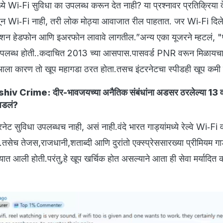
मध्ये Wi‑Fi सुविधा का उपलब्ध करून देत नाही? या प्रश्नावर प्रतिक्रिया 
जून Wi‑Fi नाही, तरी लोक मोठ्या आवाजात रील पाहतात. जर Wi‑Fi दिल
लेशन हेडफोन आणि इअरफोन लावावे लागतील.”अन्य एका यूजरने म्हटलं, "पू
ा उपलब्ध होती..कदाचित 2013 च्या आसपास.पासवर्ड PNR वरून मिळायच
 आला कारण तो खूप महागडा ठरत होता.तसच इंटरनेटचा स्पीडही खूप कमी 
iv Crime: दीर-भावजयच्या अनैतिक संबंधांना अडसर ठरलेल्या 13 वर्
 घडलं?
 इंटरनेट सुविधा उपलब्धच नाही, असं नाही.वंदे भारत गाड्यांमध्ये रेल्वे Wi‑Fi 
े.तसेच तेजस,राजधानी,शताब्दी आणि दुरांतो एक्स्प्रेससारख्या प्रीमियम गाड्
्यात आली होती.परंतु,हे खूप खर्चिक होत असल्याने आता ही सेवा मर्यादित 