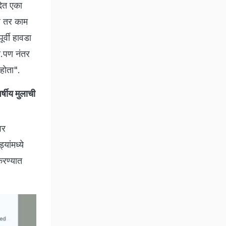
देत एका
े तर काम
र्वी हावडा
ा.पण नंतर
होता".
षीय मुलाची
वर
यांमध्ये
करण्यात