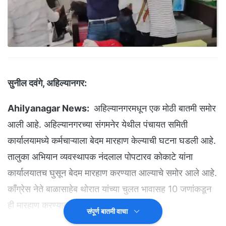
सुनील दवंगे, अहिल्यानगर:
Ahilyanagar News:
अहिल्यानगरमधून एक मोठी बातमी समोर
आली आहे. अहिल्यानगरच्या संगमनेर येथील पंचायत समिती
कार्यालयामध्ये कर्मचाऱ्याला बेदम मारहाण केल्याची घटना घडली आहे.
तालुका अभियान व्यवस्थापक नंदलाल पोपटारव कोकाटे यांना
कार्यालयातच घुसून बेदम मारहाण करण्यात आल्याचे समोर आले आहे.
काँग्रेस नेते बाळासाहेब थोरात यांच्या चुलत भावासह 10 जणांकडून
ही मारहाण करण्यात आल्याचे समोर आले आहे.
संपूर्ण बातमी वाचा