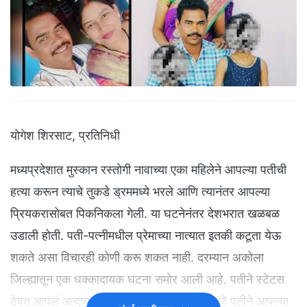
योगेश शिरसाट, प्रतिनिधी
मध्यप्रदेशात मुस्कान रस्तोगी नावाच्या एका महिलेने आपल्या पतीची
हत्या करून त्याचे तुकडे ड्रममध्ये भरले आणि त्यानंतर आपल्या
प्रियकरासोबत पिकनिकला गेली. या घटनेनंतर देशभरात खळबळ
उडाली होती. पती-पत्नीमधील प्रेमाच्या नात्यात इतकी कटूता येऊ
शकते असा विचारही कोणी करू शकत नाही. दरम्यान अकोला
जिल्ह्यातून एक धक्कादायक घटना समोर आली आहे. पतीने स्टेटस
ठेवत आपलं आयुष्य संपवलं. धक्कादायक बाब म्हणजे पतीने आपल्या