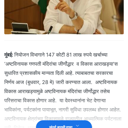
मुंबई:
नियोजन विभागाने 147 कोटी 81 लाख रुपये खर्चाच्या
‘अष्टविनायक गणपती मंदिरांचा जीर्णोद्धार व विकास आराखड्या'स
सुधारित प्रशासकीय मान्यता दिली आहे. त्याबाबतचा सरकारचा
निर्णय आज (बुधवार, 28 मे) जारी करण्यात आला. अष्टविनायक
विकास आराखड्यामुळे अष्टविनायक मंदिरांचा जीर्णोद्धार तसेच
परिसराचा विकास होणार आहे. या देवस्थानांना भेट देणाऱ्या
भाविकांना, पर्यटकांना पायाभूत, नागरी सुविधा उपलब्ध होणार आहेत.
अष्टविनायक क्षेत्रांच्या विकासामुळे राज्यातील आध्यात्मिक पर्यटनाला
गती मिळेल, असा विश्वास व्यक्त करण्यात येत आहे.
संपूर्ण बातमी वाचा