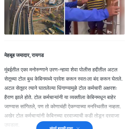
मेहबूब जमादार, रायगड
मुंबईतील एका मनोरुग्णाने उरण-न्हावा शेवा पोलीस हद्दीतील अटल
सेतूच्या टोल बुथ केबिनमध्ये प्रवेश करून स्वतःला बंद करून घेतले.
अटल सेतूवर त्याने घातलेल्या धिंगाण्यामुळे टोल कर्मचारी अक्षरशः
हैराण झाले होते. टोल कर्मचाऱ्यांनी या व्यक्तीला केबिनमधून बाहेर
जाण्यास सांगितले, पण तो कोणाचंही ऐकण्याच्या मनस्थितीत नव्हता.
अखेर टोल कर्मचाऱ्यांनी केबिनच्या दरवाज्याची कडी तोडून दरवाजा
उघडला.
संपूर्ण बातमी वाचा