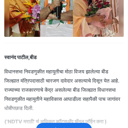
स्वानंद पाटील,बीड
विधानसभा निवडणुकीत महायुतीचा मोठा विजय झालेल्या बीड
जिल्ह्यात मंत्रिपदासाठी चारजण दावेदार असल्याचे दिसून येत आहे.
राज्याच्या राजकारणाचे केंद्र असलेल्या बीड जिल्ह्यात विधानसभा
निवडणुकीत महायुतीने महाविकास आघाडीला सहापैकी पाच जागांवर
धोबीपछाड दिली.
(
'NDTV मराठी' चं अधिकृत व्हॉट्सअ‍ॅप चॅनल जॉईन करा
)