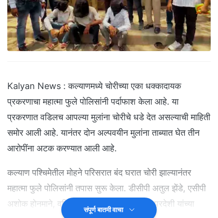
Kalyan News : कल्याणमध्ये चोरीच्या एका धक्कादायक
प्रकरणाचा महात्मा फुले पोलिसांनी पर्दाफाश केला आहे. या
प्रकरणात वडिलच आपल्या मुलांना चोरीचे धडे देत असल्याची माहिती
समोर आली आहे. यानंतर दोन अल्पवयीन मुलांना ताब्यात घेत तीन
आरोपींना अटक करण्यात आली आहे.
कल्याण पश्चिमेतील मोहने परिसरात बंद घरात चोरी झाल्यानंतर
महात्मा फुले पोलिसांनी तपास सुरू केला. डीसीपी अतुल झेंडे, एसीपी
अशोक होनमाने, वरिष्ठ पोलीस निरीक्षक बालकृष्ण परदेशी यांच्या
संपूर्ण बातमी वाचा