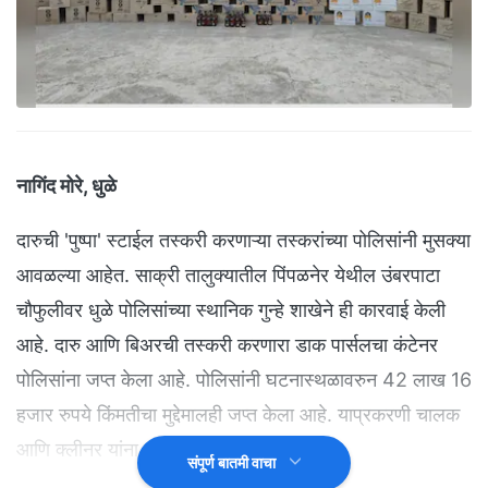
नागिंद मोरे, धुळे
दारुची 'पुष्पा' स्टाईल तस्करी करणाऱ्या तस्करांच्या पोलिसांनी मुसक्या
आवळल्या आहेत. साक्री तालुक्यातील पिंपळनेर येथील उंबरपाटा
चौफुलीवर धुळे पोलिसांच्या स्थानिक गुन्हे शाखेने ही कारवाई केली
आहे. दारु आणि बिअरची तस्करी करणारा डाक पार्सलचा कंटेनर
पोलिसांना जप्त केला आहे. पोलिसांनी घटनास्थळावरुन 42 लाख 16
हजार रुपये किंमतीचा मुद्देमालही जप्त केला आहे. याप्रकरणी चालक
आणि क्लीनर यांना ताब्यात घेण्यात आले आहे.
संपूर्ण बातमी वाचा