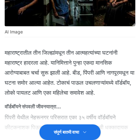
AI Image
महाराष्ट्रातील तीन जिल्ह्यांमधून तीन आत्महत्यांच्या घटनांनी
महाराष्ट्र हादरला आहे. यानिमित्ताने पुन्हा एकदा मानसिक
आरोग्याबाबत चर्चा सुरू झाली आहे. बीड, पिंपरी आणि नागपूरमधून या
घटना समोर आल्या आहेत. टोकाचं पाऊल उचलणाऱ्यांमध्ये वॉर्डबॉय,
लोको पायलट आणि एका महिलेचा समावेश आहे.
वॉर्डबॉयने संपवली जीवनयात्रा...
पिंपरी येथील नेहरूनगर परिसरात एका ३५ वर्षीय वॉर्डबॉयने
कीटकनाशक पिऊन आपली जीवनयात्रा संपवल्याची धक्कादायक
संपूर्ण बातमी वाचा
घटना शुक्रवारी घडली. संदीप राघोजी नलवडे असं मृत व्यक्तीचं नाव