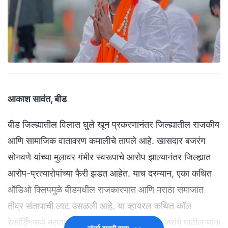
आकाश सावंत, बीड
बीड जिल्ह्यातील विलास घुले खून प्रकरणानंतर जिल्ह्यातील राजकीय
आणि सामाजिक वातावरण कमालीचे तापले आहे. खासदार बजरंग
सोनवणे यांच्या मुलावर गंभीर स्वरूपाचे आरोप झाल्यानंतर जिल्ह्यात
आरोप-प्रत्यारोपांच्या फैरी झडत आहेत. याच दरम्यान, एका कथित
ऑडिओ क्लिपमुळे बीडमधील राजकारणात आणि मराठा समाजात
तीव्र संतापाची लाट उसळली आहे. या व्हायरल कथित कॉल
रेकॉर्डिंगमध्ये मराठा आरक्षण आंदोलनाचे नेते मनोज जरांगे पाटील यांना