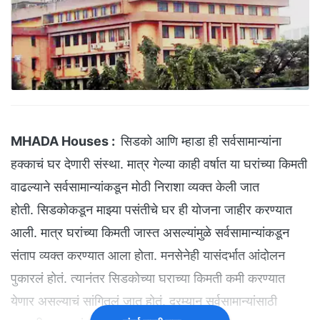
MHADA Houses :
सिडको आणि म्हाडा ही सर्वसामान्यांना
हक्काचं घर देणारी संस्था. मात्र गेल्या काही वर्षात या घरांच्या किमती
वाढल्याने सर्वसामान्यांकडून मोठी निराशा व्यक्त केली जात
होती. सिडकोकडून माझ्या पसंतीचे घर ही योजना जाहीर करण्यात
आली. मात्र घरांच्या किमती जास्त असल्यांमुळे सर्वसामान्यांकडून
संताप व्यक्त करण्यात आला होता. मनसेनेही यासंदर्भात आंदोलन
पुकारलं होतं. त्यानंतर सिडकोच्या घराच्या किमती कमी करण्यात
येणार असल्याचं सांगितलं जात होतं. दरम्यान सर्वसामान्यांसाठी