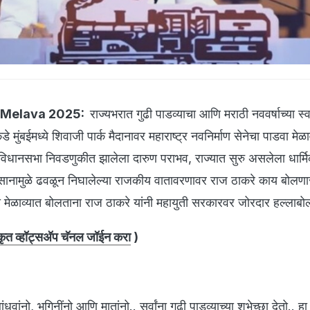
 Melava 2025:
राज्यभरात गुढी पाडव्याचा आणि मराठी नववर्षाच्या स्
 मुंबईमध्ये शिवाजी पार्क मैदानावर महाराष्ट्र नवनिर्माण सेनेचा पाडवा मेळ
धानसभा निवडणुकीत झालेला दारुण पराभव, राज्यात सुरु असलेला धार्मि
ानामुळे ढवळून निघालेल्या राजकीय वातावरणावर राज ठाकरे काय बोलणा
. या मेळाव्यात बोलताना राज ठाकरे यांनी महायुती सरकारवर जोरदार हल्लाब
त व्हॉट्सअ‍ॅप चॅनल जॉईन करा
)
धवांनो, भगिनींनो आणि मातांनो.. सर्वांना गुढी पाडव्याच्या शुभेच्छा देतो.. हा 