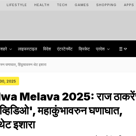
LIFESTYLE
HEALTH
TECH
GAMES
SHOPPING
APPS
शहरे
लाइफस्टाइल
विदेश
एंटरटेनमेंट
क्रिकेट
प्रदेश
न घणाघात, हिंदूत्वावरुन थेट इशारा
 30, 2025
wa Melava 2025: राज ठाकरें
रे व्हिडिओ', महाकुंभावरुन घणाघात,
 थेट इशारा