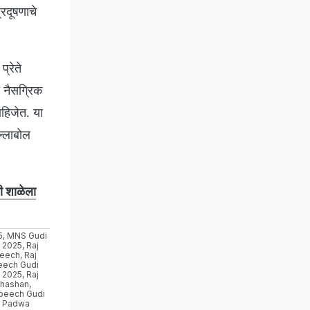
रदूषणाचे
्रेते
 नैसग्रिक
ाहिजेत. या
ल्लाबोल
ी शाळेला
5
,
MNS Gudi
 2025
,
Raj
peech
,
Raj
eech Gudi
 2025
,
Raj
Bhashan
,
peech Gudi
i Padwa