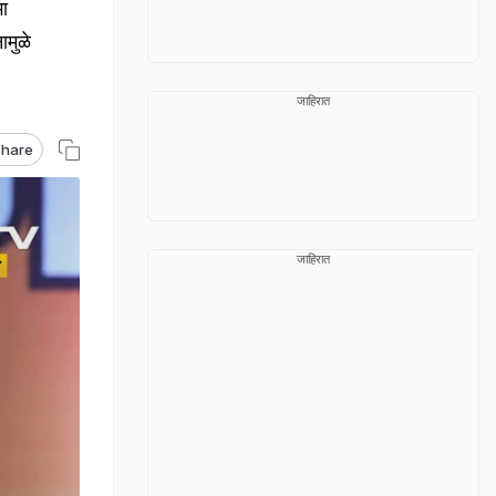
ा
ामुळे
जाहिरात
hare
जाहिरात