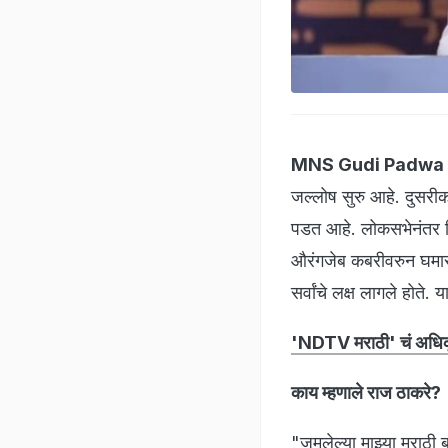
MNS Gudi Padwa
जल्लोष सुरु आहे. दुसरीकडे
पडत आहे. लोकसभेनंतर वि
औरंगजेब कबरीवरुन घमास
सर्वांचे लक्ष लागले होते
'NDTV मराठी' चं अधिकृ
काय म्हणाले राज ठाकरे?
"जमलेल्या माझ्या मराठी बां