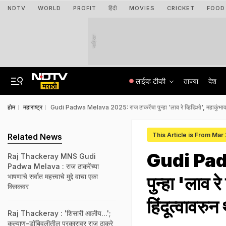
NDTV
WORLD
PROFIT
हिंदी
MOVIES
CRICKET
FOOD
जाहिरात
लाईव्ह टीव्ही
ताज्या
देश
होम
महाराष्ट्र
Gudi Padwa Melava 2025: राज ठाकरेंचा पुन्हा 'लाव रे व्हिडिओ', महाकुंभावरु
This Article is From Mar
Related News
Gudi Pad
Raj Thackeray MNS Gudi
Padwa Melava : राज ठाकरेंच्या
भाषणाचे सर्वात महत्त्वाचे मुद्दे वाचा एका
पुन्हा 'लाव 
क्लिकवर
हिंदूत्वावरुन
Raj Thackeray : 'शिसारी आलीय...';
कल्याण-डोंबिवलीतील प्रकारावर राज ठाकरे