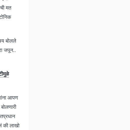
ांची मत
्टोनिक
षय बोलले
ा जपून..
ीमुळे
द्यांना आपण
ी बोलणारी
ंतप्रधान
लं की लाखो