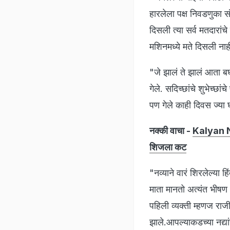
हारलेला पक्ष निवडणुका सं
दिसली त्या सर्व मतदारा
मशिनमध्ये मते दिसली नाही
"जे झालं ते झालं आता ब
गेले. सदिच्छांचे शुभेच
पण गेले काही दिवस ज्या 
नक्की वाचा -
Kalyan Ne
शिजला कट
"नव्याने वारं शिरलेल्या ह
माता मानतो अत्यंत भीषण 
पहिली व्यक्ती म्हणज राजी
झाले.आपल्याकडच्या नद्य