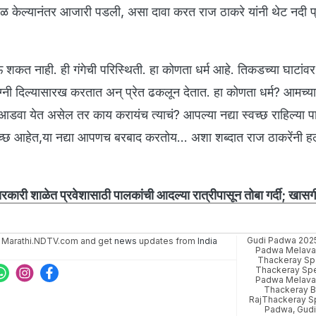
ोळ केल्यानंतर आजारी पडली, असा दावा करत राज ठाकरे यांनी थेट नदी प्
 शकत नाही. ही गंगेची परिस्थिती. हा कोणता धर्म आहे. तिकडच्या घाटांवर प
नी दिल्यासारख करतात अन् प्रेत ढकलून देतात. हा कोणता धर्म? आमच्या
े आडवा येत असेल तर काय करायंच त्याचं? आपल्या नद्या स्वच्छ राहिल्या प
िच्छ आहेत,या नद्या आपणच बरबाद करतोय... अशा शब्दात राज ठाकरेंनी ह
 शाळेत प्रवेशासाठी पालकांची आदल्या रात्रीपासून तोबा गर्दी; खासग
Gudi Padwa 202
 Marathi.NDTV.com and get
news
updates from
India
Padwa Melava
Thackeray S
Thackeray Sp
Padwa Melava
Thackeray 
RajThackeray S
Padwa
,
Gud