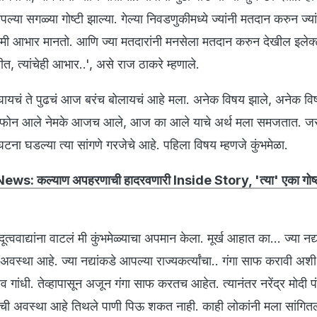
पल्या सगळ्या गोष्टी झाल्या. गेल्या निवडणुकीमध्ये ज्यांनी मतदान करुन ज्य
ंचे मी आभार मानतो. आणि ज्या मतदारांनी मनसेला मतदान करुन देखील इलेक
त, त्यांचेही आभार..', असे राज ठाकरे म्हणाले.
घायचं ते पुढचं आज बरंच बोलायचं आहे मला. अनेक विषय झाले, अनेक वि
्छांचे फोन आले नेमके आजच आले, आज का आले याचे अर्थ मला समजतात. जर
घटना घडल्या त्या सांगणे गरजेचे आहे. पहिला विषय म्हणजे कुंभमेळा.
ws: कल्याण अपहरणाची हादरवणारी Inside Story, 'त्या' एका गोष्ट
िंदूत्ववाद्यांना वाटलं मी कुंभमेळ्याचा अपमान केला. मूर्ख आहात का... ज्या न
अवस्था आहे. ज्या नद्यांकडे आपल्या राज्यकर्त्यांचा.. गंगा साफ करावी अश
व गांधी. तेव्हापासून अजून गंगा साफ करतच आहेत. त्यानंतर नरेंद्र मोदी प
ांची अवस्था आहे तिथले पाणी पिऊ शकत नाही. काही लोकांनी मला सांगित