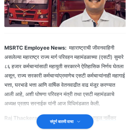
MSRTC Employee News:
महाराष्ट्राची जीवनवाहिनी
असलेल्या महाराष्ट्र राज्य मार्ग परिवहन महामंडळाच्या (एसटी) सुमारे
८६ हजार कर्मचाऱ्यांसाठी महायुती सरकारने ऐतिहासिक निर्णय घेतला
असून, राज्य सरकारी कर्मचाऱ्यांप्रमाणेच एसटी कर्मचाऱ्यांनाही महागाई
भत्ता, घरभाडे भत्ता आणि वार्षिक वेतनवाढीत वाढ मंजूर करण्यात
आली आहे, अशी घोषणा परिवहन मंत्री तथा एसटी महामंडळाचे
अध्यक्ष प्रताप सरनाईक यांनी आज विधिमंडळात केली.
Raj Thackeray: 'दीनानाथ'ऐवजी 'दीनदयाल', राहुल नार्वेकर
संपूर्ण बातमी वाचा
गडबडले, राज ठाकरे संतापले, खरमरीत पोस्ट VIRAL