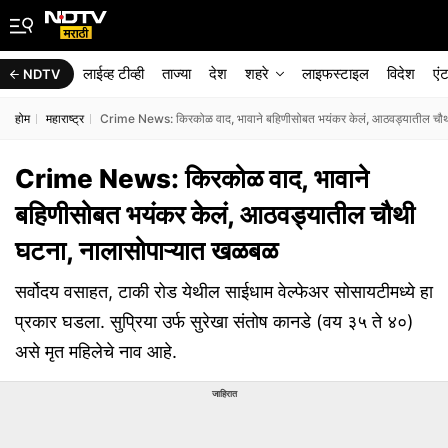
लाईव्ह टीव्ही
ताज्या
देश
शहरे
लाइफस्टाइल
विदेश
एं
NDTV
होम
महाराष्ट्र
Crime News: किरकोळ वाद, भावाने बहिणीसोबत भयंकर केलं, आठवड्यातील चौथ
Crime News: किरकोळ वाद, भावाने
बहिणीसोबत भयंकर केलं, आठवड्यातील चौथी
घटना, नालासोपाऱ्यात खळबळ
सर्वोदय वसाहत, टाकी रोड येथील साईधाम वेल्फेअर सोसायटीमध्ये हा
प्रकार घडला. सुप्रिया उर्फ सुरेखा संतोष कानडे (वय ३५ ते ४०)
असे मृत महिलेचे नाव आहे.
जाहिरात