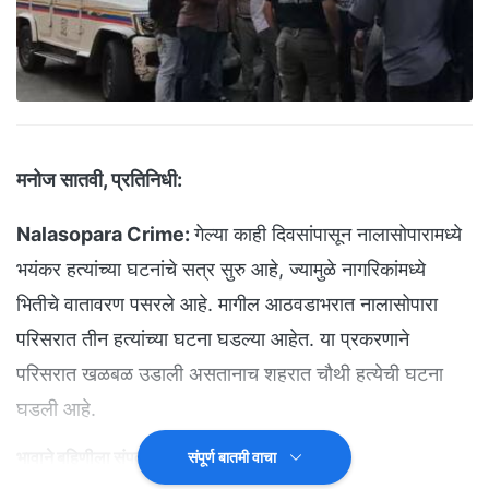
मनोज सातवी, प्रतिनिधी:
Nalasopara Crime:
गेल्या काही दिवसांपासून नालासोपारामध्ये
भयंकर हत्यांच्या घटनांचे सत्र सुरु आहे, ज्यामुळे नागरिकांमध्ये
भितीचे वातावरण पसरले आहे. मागील आठवडाभरात नालासोपारा
परिसरात तीन हत्यांच्या घटना घडल्या आहेत. या प्रकरणाने
परिसरात खळबळ उडाली असतानाच शहरात चौथी हत्येची घटना
घडली आहे.
भावाने बहिणीला संपवलं
संपूर्ण बातमी वाचा