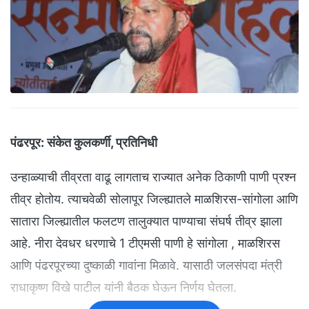
पंढरपूर:
संकेत कुलकर्णी, प्रतिनिधी
उन्हाळ्याची तीव्रता वाढू लागताच राज्यात अनेक ठिकाणी पाणी प्रश्न
तीव्र होतोय. त्याचवेळी सोलापूर जिल्ह्यातले माळशिरस-सांगोला आणि
सातारा जिल्ह्यातील फलटण तालुक्यात पाण्याचा संघर्ष तीव्र झाला
आहे. नीरा देवधर धरणाचे 1 टीएमसी पाणी हे सांगोला , माळशिरस
आणि पंढरपूरच्या दुष्काळी गावांना मिळावे. यासाठी जलसंपदा मंत्री
राधाकृष्ण विखे पाटील यांनी बैठक घेऊन निर्णय घेतला.