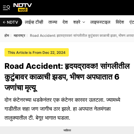
लाईव्ह टीव्ही
ताज्या
देश
शहरे
लाइफस्टाइल
विदेश
एं
NDTV
होम
महाराष्ट्र
Road Accident: हृदयद्रावक! सांगलीतील कुटुंबावर काळाची झडप, भीषण अपघातात
This Article is From Dec 22, 2024
Road Accident: हृदयद्रावक! सांगलीतील
कुटुंबावर काळाची झडप, भीषण अपघातात 6
जणांचा मृत्यू
दोन कंटेनरच्या धडकेनंतर एक कंटेनर कारवर उलटला. ज्यामध्ये
गाडीतील सहा जण जागीच ठार झाले. हा अपघात नेलमंगळा
तालुक्यातील टी. बेगूर भागात घडला.
जाहिरात