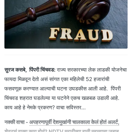
सुरज कसबे, पिंपरी चिंचवड:
राज्य सरकारच्या लेक लाडकी योजनेचा
फायदा मिळवून देतो असं सांगत एका महिलेची 52 हजारांची
फसवणूक करण्यात आल्याची घटना उघडकीस आली आहे. पिंपरी
चिंचवड शहरात घडलेल्या या घटनेने एकच खळबळ उडाली आहे.
काय आहे हे नेमके प्रकरण? वाचा सविस्तर...
नक्की वाचा -
अपहरणापूर्वी देशमुखांनी चालकाला केलं होतं अलर्ट,
शेवटचं वाक्य काय होतं? NDTV मराठीच्या हाती महत्त्वाचा जबाब