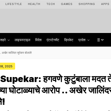
LIFESTYLE
HEALTH
TECH
GAMES
SHOPPING
APPS
शहरे
लाइफस्टाइल
विदेश
एंटरटेनमेंट
क्रिकेट
प्रदेश
 अखेर जालिंदर सुपेकर बोलले!
 08, 2025
upekar: हगवणे कुटुंबाला मदत त
या घोटाळ्याचे आरोप .. अखेर जालिंद
े!