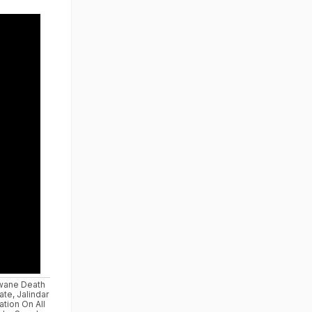
wane Death
ate
,
Jalindar
ation On All