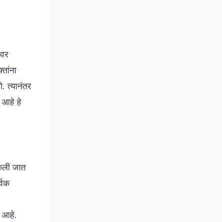
ावर
तांना
. त्यानंतर
 आहे हे
केली जात
्वक
ा आहे.