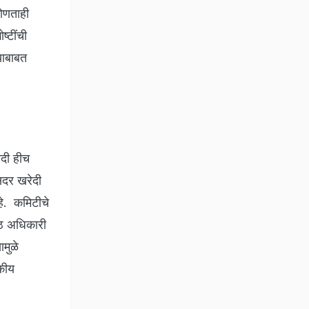
कोणताही
्टींची
याबाबत
ेदी हीच
सदर खरेदी
हे. कमिटीचे
ष्ठ अधिकारी
ामुळे
सकीय