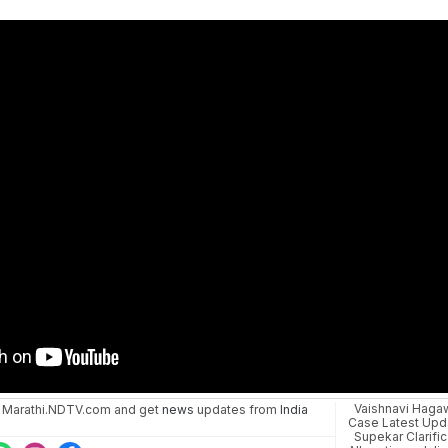
Vaishnavi Haga
 Marathi.NDTV.com and get
news
updates from
India
Case Latest Upd
Supekar Clarific