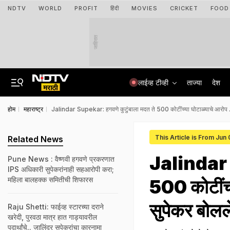
NDTV
WORLD
PROFIT
हिंदी
MOVIES
CRICKET
FOOD
जाहिरात
लाईव्ह टीव्ही
ताज्या
देश
होम
महाराष्ट्र
Jalindar Supekar: हगवणे कुटुंबाला मदत ते 500 कोटींच्या घोटाळ्याचे आरोप ..
This Article is From Jun
Related News
Jalindar S
Pune News : वैष्णवी हगवणे प्रकरणात
IPS अधिकारी सुपेकरांनाही सहआरोपी करा;
महिला बालहक्क समितीची शिफारस
500 कोटींच्
सुपेकर बोलल
Raju Shetti: फाईव्ह स्टारच्या दराने
खरेदी, पुरवठा मात्र हात गाड्यावरील
पदार्थांचे.. जालिंदर सुपेकरांचा कारनामा