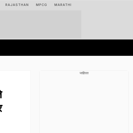
RAJASTHAN
MPCG
MARATHI
जाहिरात
े
र