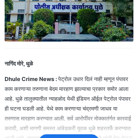
नागिंद मोरे, धुळे
Dhule Crime News :
पेट्रोल उधार दिलं नाही म्हणून पंपावर
काम करणाऱ्या तरुणाना बेदम मारहाण झाल्याचा प्रकार समोर आला
आहे. धुळे तालुक्यातील न्याहळोद येथी इंडियन ऑईल पेट्रोल पंपावर
ही घटना घडली आहे. येथे काम करणाऱ्या चंद्रमणी जाधव या
तरुणास मारहाण करण्यात आली. सर्व आरोपींवर मोक्कातंर्गत कारवाई
करावी, अशी मागणी समस्त आंबेडकरी युवक धुळे शहरतर्फे करण्यात