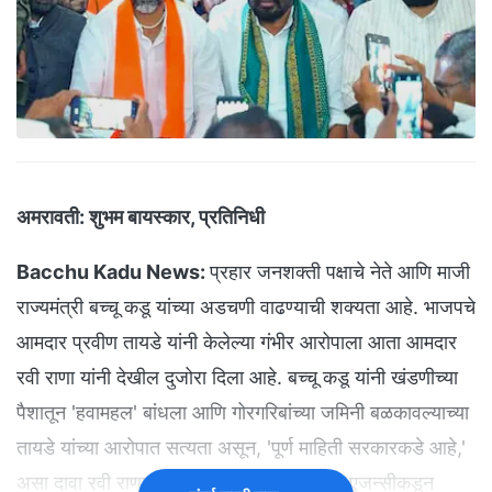
अमरावती:
शुभम बायस्कार, प्रतिनिधी
Bacchu Kadu News:
प्रहार जनशक्ती पक्षाचे नेते आणि माजी
राज्यमंत्री बच्चू कडू यांच्या अडचणी वाढण्याची शक्यता आहे. भाजपचे
आमदार प्रवीण तायडे यांनी केलेल्या गंभीर आरोपाला आता आमदार
रवी राणा यांनी देखील दुजोरा दिला आहे. बच्चू कडू यांनी खंडणीच्या
पैशातून 'हवामहल' बांधला आणि गोरगरिबांच्या जमिनी बळकावल्याच्या
तायडे यांच्या आरोपात सत्यता असून, 'पूर्ण माहिती सरकारकडे आहे,'
असा दावा रवी राणा यांनी केला आहे. तसेच, 'उद्या एजन्सीकडून