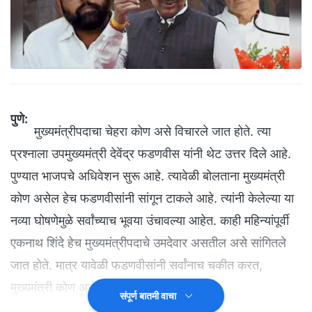
पुणे:
मुख्यमंत्रीपदाचा चेहरा कोण असे विचारले जात होते. त्या
प्रश्नाला उपमुख्यमंत्री देवेंद्र फडणवीस यांनी थेट उत्तर दिले आहे.
पुण्यात भाजपचे अधिवेशन सुरू आहे. त्यावेळी बोलताना मुख्यमंत्री
कोण असेल हेच फडणवीसांनी सांगून टाकले आहे. त्यांनी केलेल्या या
नव्या घोषणेमुळे सर्वांच्याच भूवया उंचावल्या आहेत. काही महिन्यांपूर्वी
एकनाथ शिंदे हेच मुख्यमंत्रीपदाचे उमदेवार असतील असे सांगितले
जात होते. मात्र यावेळी फडणवीसांनी सर्वांनाच चकीत करत,
मुख्यमंत्री कोण असेल हेच स्पष्ट केले आहे.
संपूर्ण बातमी वाचा