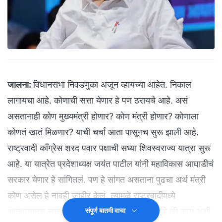
जालना:
विधानसभा निवडणुका अजून व्हायच्या आहेत. निकाल
लागायचा आहे. कोणाची सत्ता येणार हे पण ठरायचे आहे. असं
असतानाही कोण मुख्यमंत्री होणार? कोण मंत्री होणार? कोणाला
कोणतं खातं मिळणार? याची चर्चा आता पासूनच सुरू झाली आहे.
राष्ट्रवादी काँग्रेस शरद पवार पक्षाची सध्या शिवस्वराज्य यात्रा सुरू
आहे. या यात्रेत प्रदेशाध्यक्ष जयंत पाटील यांनी महाविकास आघाडीचं
सरकार येणार हे सांगितलं. पण हे सांगत असताना पुढचा अर्थ मंत्री
कोण असेल हे नावही जाहीर केलं. त्यामुळे राष्ट्रवादीमध्ये
आतापासूनच सत्ता येण्या आधी खातेवाटपही झाले आहे की काय अशी
संपूर्ण बातमी वाचा