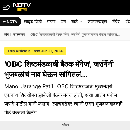
लाईव्ह टीव्ही
ताज्या
देश
शहरे
लाइफस्टाइल
विदेश
एं
NDTV
होम
राजकारण
'OBC शिष्टमंडळाची बैठक मॅनेज', जरांगेंनी भुजबळांचं नाव घेऊन सांगितलं...
This Article is From Jun 21, 2024
'OBC शिष्टमंडळाची बैठक मॅनेज', जरांगेंनी
भुजबळांचं नाव घेऊन सांगितलं...
Manoj Jarange Patil : OBC शिष्टमंडळाची मुख्यमंत्री
एकनाथ शिंदेंसोबत झालेली बैठक मॅनेज होती, असा आरोप मनोज
जरांगे पाटील यांनी केलाय. त्याचबरोबर त्यांनी छगन भुजबळांबाबतही
मोठं वक्तव्य केलंय.
जाहिरात