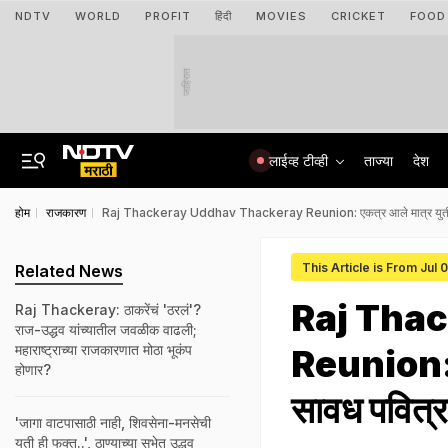
NDTV
WORLD
PROFIT
हिंदी
MOVIES
CRICKET
FOOD
जाहिरात
लाईव्ह टीव्ही
ताज्या
देश
होम
राजकारण
Raj Thackeray Uddhav Thackeray Reunion: एकत्र आले मात्र युती होण
This Article is From Jul 
Related News
Raj Tha
Raj Thackeray: ठाकरेंचं 'ठरलं'?
राज-उद्धव यांच्यातील जवळीक वाढली;
महाराष्ट्राच्या राजकारणात मोठा भूकंप
Reunion: ए
होणार?
सावध पवित्र
'जागा वाटपासाठी नाही, शिवसेना-मनसेची
युती ही फक्त..', ठाण्याच्या सभेत उद्धव