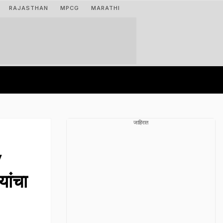
RAJASTHAN
MPCG
MARATHI
जाहिरात
y
ांचा