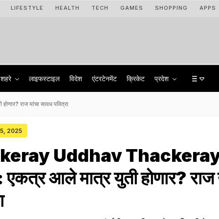
LIFESTYLE
HEALTH
TECH
GAMES
SHOPPING
APPS
शहरे
लाइफस्टाइल
विदेश
एंटरटेनमेंट
क्रिकेट
प्रदेश
ार? राज यांचा सावध पवित्रा
05, 2025
ckeray Uddhav Thackera
कत्र आले मात्र युती होणार? राज य
ा