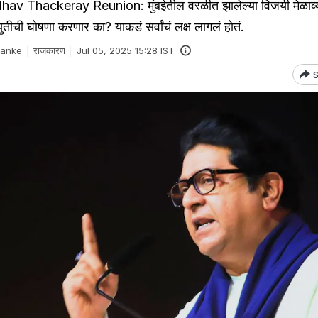
v Thackeray Reunion: मुंबईतील वरळीत झालेल्या विजयी मेळाव्
ुतीची घोषणा करणार का? याकडं सर्वांचं लक्ष लागलं होतं.
Danke
राजकारण
Jul 05, 2025 15:28 IST
S