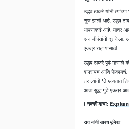
उद्धव ठाकरे यांनी त्यांच्या
सुरु झाली आहे. उद्धव ठा
भाषणाकडे आहे. मात्र आमच
अनाजीपंतांनी दूर केला. 
एकत्र राहण्यासाठी'
उद्धव ठाकरे पुढे म्हणाल
वापरायचं आणि फेकायचं. आ
तर त्यांनी 'ते म्हणतात
आता सुद्धा पुढे एकत्र आल
( नक्की वाचा:
Explaine
राज यांची सावध भूमिका