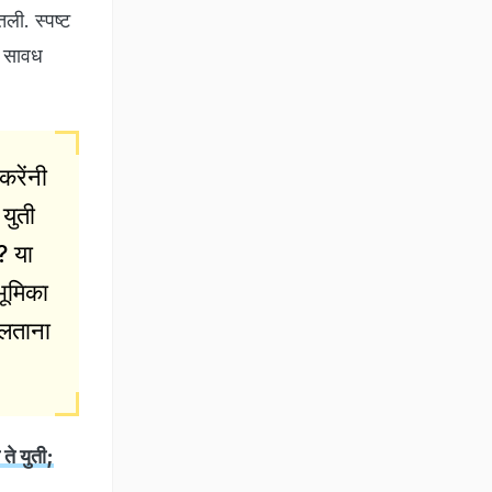
तली. स्पष्ट
त सावध
करेंनी
 युती
? या
 भूमिका
ोलताना
 युती;