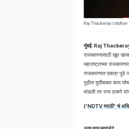
Raj Thackeray Uddhav Thac
मुंबई:
Raj Thackera
राजकारणासाठी खूप खास आह
महाराष्ट्राच्या राजकारण
राजकारणात एकत्र पुढे जाण
पुढील युतीबाबत काय घोषणा
मांडली तर राज ठाकरे या
('
NDTV मराठी' चं अधिक
उद्धव काय म्हणाले?