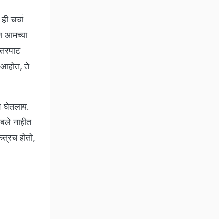
 ही चर्चा
्ष आमच्या
अंतरपाट
 आहोत, ते
व घेतलाय.
ंबले नाहीत
कत्रच होतो,