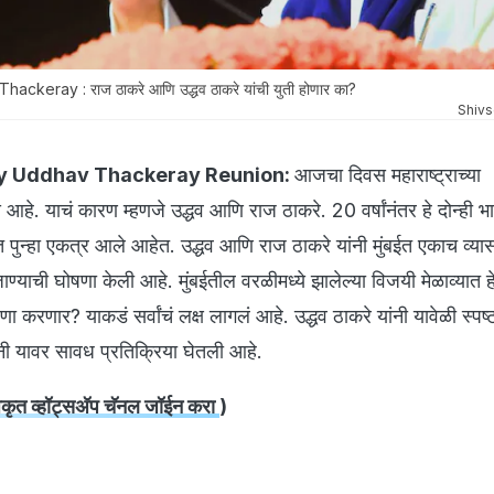
keray : राज ठाकरे आणि उद्धव ठाकरे यांची युती होणार का?
Shivs
y Uddhav Thackeray Reunion:
आजचा दिवस महाराष्ट्राच्या
े. याचं कारण म्हणजे उद्धव आणि राज ठाकरे. 20 वर्षांनंतर हे दोन्ही 
ात पुन्हा एकत्र आले आहेत. उद्धव आणि राज ठाकरे यांनी मुंबईत एकाच व्या
्याची घोषणा केली आहे. मुंबईतील वरळीमध्ये झालेल्या विजयी मेळाव्यात हे द
 करणार? याकडं सर्वांचं लक्ष लागलं आहे. उद्धव ठाकरे यांनी यावेळी स्पष्
ंनी यावर सावध प्रतिक्रिया घेतली आहे.
ृत व्हॉट्सअ‍ॅप चॅनल जॉईन करा
)