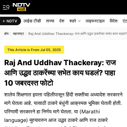
लाईव्ह टीव्ही
ताज्या
देश
शहरे
लाइफस्टाइल
विदेश
एं
NDTV
होम
महाराष्ट्र
Raj And Uddhav Thackeray: राज आणि उद्धव ठाकरेंच्या सभेत काय घडलं? 
This Article is From Jul 05, 2025
Raj And Uddhav Thackeray: राज
आणि उद्धव ठाकरेंच्या सभेत काय घडलं? पाहा
10 जबरदस्त फोटो
शालेय शिक्षणात इयत्ता पहिलीपासून हिंदी सक्तीचा अध्यादेश सरकारने
मागे घेतला आहे. यासाठी ठाकरे बंधुंनी आक्रमक भूमिका घेतली होती.
परिणामी सरकारने हा निर्णय मागे घेतला. या (Marathi
language) मुद्द्यावरुन आज उद्धव ठाकरे आणि राज ठाकरे