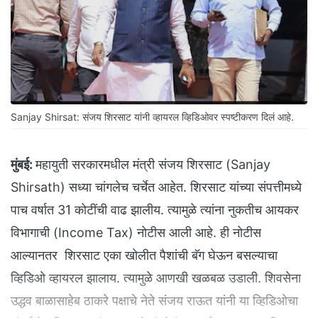
Sanjay Shirsat: संजय शिरसाट यांनी व्हायरल व्हिडिओवर स्पष्टीकरण दिलं आहे.
मुंबई:
महायुती सरकारमधील मंत्री संजय शिरसाट (Sanjay
Shirsath) सध्या चांगलेच चर्चेत आहेत. शिरसाट यांच्या संपत्तीमध्ये
पाच वर्षात 31 कोटींची वाढ झालीय. त्यामुळे त्यांना नुकतीच आयकर
विभागाची (Income Tax) नोटीस आली आहे. ही नोटीस
आल्यानतर शिरसाट एका खोलीत पैशांची बॅग घेऊन बसल्याचा
व्हिडिओ व्हायरल झालाय. त्यामुळे आणखी खळबळ उडाली. शिवसेना
उद्धव बाळासाहेब ठाकरे पक्षाचे नेते संजय राऊत यांनी या व्हिडिओचा