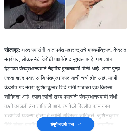
सोलापूर:
शरद पवारांनी आतापर्यंत महाराष्ट्राचे मुख्यमंत्रिपद, केंद्रात
मंत्रीपद, लोकसभेचे विरोधी पक्षनेतेपद भूषवलं आहे. पण त्यांना
देशाच्या पंतप्रधानपदाने नेहमीच हुलकावणी दिली आहे. आता पुन्हा
एकदा शरद पवार आणि पंतप्रधानपद याची चर्चा होत आहे. माजी
केंद्रीय गृह मंत्री सुशिलकुमार शिंदे यांनी याबाबत एक किस्सा
सांगितला आहे. त्यात त्यांनी शरद पवारांनी पंतप्रधानपदाची संधी
कशी दवडली हेच सांगितले आहे. त्यावेळी दिल्लीत काय काय
घडामोडी घडल्या होत्या हे त्यांनी सविस्तर सांगितले. सुशिलकुमार
शिंदे यांच्या वाढदिवसानिमित्ताने अभिष्टचिंतन सोहळा आयोजित
संपूर्ण बातमी वाचा