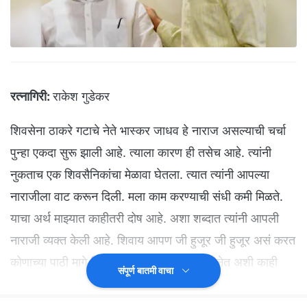
रत्नागिरी:
राकेश गुडेकर
शिवसेना ठाकरे गटाचे नेते भास्कर जाधव हे नाराज असल्याची चर्चा
पुन्हा एकदा सुरू झाली आहे. त्याला कारण ही तसेच आहे. त्यांनी
नुकताच एक शिवसैनिकांचा मेळावा घेतला. त्यात त्यांनी आपल्या
नाराजीला वाट करून दिली. मला काम करण्याची संधी कमी मिळते.
याचा अर्थ माझ्यात काहीतरी दोष आहे. अशा शब्दात त्यांनी आपली
नाराजी व्यक्त केली आहे. शिवाय आपण जी हुजूर जी हुजूर असं करत
कोणाच्या पाठी मागे फिरत नाही. असं म्हणत शिवसेनेत अशी काही
संपूर्ण बातमी वाचा
पद्धत सुरू आहे का? याची चर्चा या निमित्ताने सुरू झाली आहे.