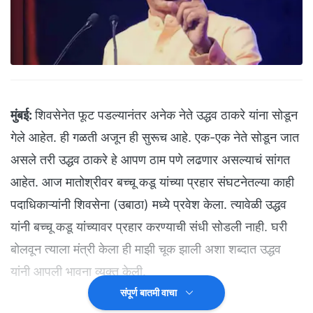
मुंबई:
शिवसेनेत फूट पडल्यानंतर अनेक नेते उद्धव ठाकरे यांना सोडून
गेले आहेत. ही गळती अजून ही सुरूच आहे. एक-एक नेते सोडून जात
असले तरी उद्धव ठाकरे हे आपण ठाम पणे लढणार असल्याचं सांगत
आहेत. आज मातोश्रीवर बच्चू कडू यांच्या प्रहार संघटनेतल्या काही
पदाधिकाऱ्यांनी शिवसेना (उबाठा) मध्ये प्रवेश केला. त्यावेळी उद्धव
यांनी बच्चू कडू यांच्यावर प्रहार करण्याची संधी सोडली नाही. घरी
बोलवून त्याला मंत्री केला ही माझी चूक झाली अशा शब्दात उद्धव
यांनी आपली भावना व्यक्त केली.
संपूर्ण बातमी वाचा