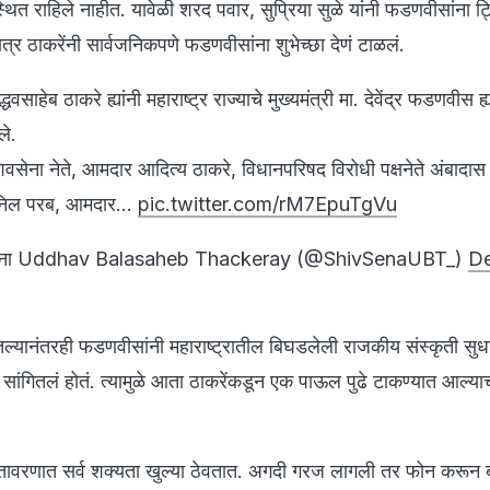
थित राहिले नाहीत. यावेळी शरद पवार, सुप्रिया सुळे यांनी फडणवीसांना 
 मात्र ठाकरेंनी सार्वजनिकपणे फडणवीसांना शुभेच्छा देणं टाळलं.
वसाहेब ठाकरे ह्यांनी महाराष्ट्र राज्याचे मुख्यमंत्री मा. देवेंद्र फडणवीस ह्य
ले.
 शिवसेना नेते, आमदार आदित्य ठाकरे, विधानपरिषद विरोधी पक्षनेते अंबादास 
 अनिल परब, आमदार…
pic.twitter.com/rM7EpuTgVu
सेना Uddhav Balasaheb Thackeray (@ShivSenaUBT_)
D
तल्यानंतरही फडणवीसांनी महाराष्ट्रातील बिघडलेली राजकीय संस्कृती सुध
सांगितलं होतं. त्यामुळे आता ठाकरेंकडून एक पाऊल पुढे टाकण्यात आल्याच
तावरणात सर्व शक्यता खुल्या ठेवतात. अगदी गरज लागली तर फोन करून ब