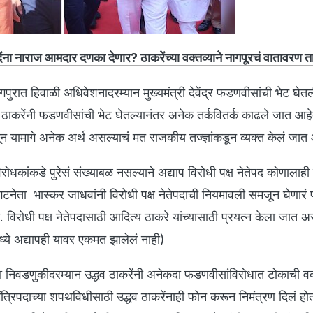
ंना नाराज आमदार दणका देणार? ठाकरेंच्या वक्तव्याने नागपूरचं वातावरण त
पुरात हिवाळी अधिवेशनादरम्यान मुख्यमंत्री देवेंद्र फडणवीसांची भेट घेतल
 ठाकरेंनी फडणवीसांची भेट घेतल्यानंतर अनेक तर्कवितर्क काढले जात आहे
न यामागे अनेक अर्थ असल्याचं मत राजकीय तज्ज्ञांकडून व्यक्त केलं जात
धकांकडे पुरेसं संख्याबळ नसल्याने अद्याप विरोधी पक्ष नेतेपद कोणालाही 
े गटनेता भास्कर जाधवांनी विरोधी पक्ष नेतेपदाची नियमावली समजून घेणारं 
. विरोधी पक्ष नेतेपदासाठी आदित्य ठाकरे यांच्यासाठी प्रयत्न केला जात अ
ध्ये अद्यापही यावर एकमत झालेलं नाही)
वडणुकीदरम्यान उद्धव ठाकरेंनी अनेकदा फडणवीसांविरोधात टोकाची वक्त
ंत्रिपदाच्या शपथविधीसाठी उद्धव ठाकरेंनाही फोन करून निमंत्रण दिलं होतं