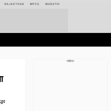
RAJASTHAN
MPCG
MARATHI
जाहिरात
ा
द्धव