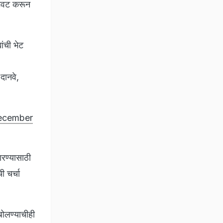
ट्विट करून
ांची भेट
दानवे,
ecember
ारण्यासाठी
ी चर्चा
ोलण्याचीही