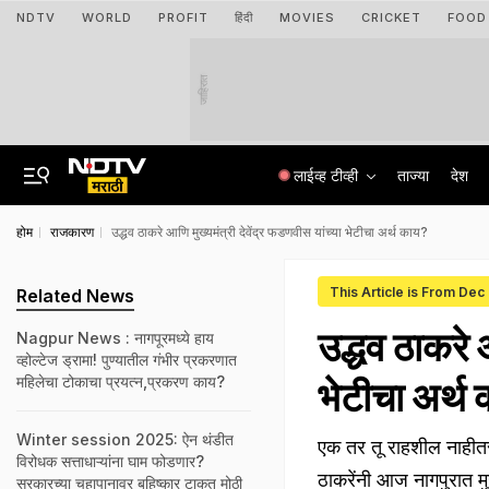
NDTV
WORLD
PROFIT
हिंदी
MOVIES
CRICKET
FOOD
जाहिरात
लाईव्ह टीव्ही
ताज्या
देश
होम
राजकारण
उद्धव ठाकरे आणि मुख्यमंत्री देवेंद्र फडणवीस यांच्या भेटीचा अर्थ काय?
This Article is From Dec
Related News
उद्धव ठाकरे 
Nagpur News : नागपूरमध्ये हाय
व्होल्टेज ड्रामा! पुण्यातील गंभीर प्रकरणात
महिलेचा टोकाचा प्रयत्न,प्रकरण काय?
भेटीचा अर्थ
Winter session 2025: ऐन थंडीत
एक तर तू राहशील नाहीतर 
विरोधक सत्ताधाऱ्यांना घाम फोडणार?
ठाकरेंनी आज नागपुरात मुख
सरकारच्या चहापानावर बहिष्कार टाकत मोठी