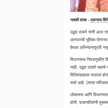
नक्की वाचा -
एकनाथ शिंदे
उद्धव ठाकरे यांनी आज नाग
आरपारची भूमिका घेणाऱ्या
केवळ अभिनंदनापूरती नसू
विधानसभा निवडणुकीत विरो
नाही. उद्धव ठाकरे पक्षाच
विधिमंडळाला पाठवलं होतं
चर्चा आहे. (मात्र मविआम
लोकसभा आणि विधानसभा नि
होती. फडणवीसांनी मुख्यम