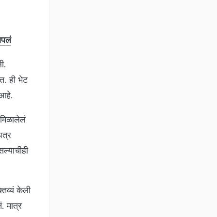
ापलं
ी.
त. ही भेट
 आहे.
मिळालेलं
पत्र
सल्याचीही
व्यं केली
. मात्र