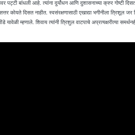
ावर पट्टी बांधली आहे. त्यांना दुर्योधन आणि दुशासनाच्या क्रुर गोष्टी दिस
सत्तर कोयते दिसत नाहीत. स्वसंरक्षणासाठी एखाद्या भगीनीला त्रिशूल जर 
ोंडे यावेळी म्हणाले. शिवाय त्यांनी त्रिशुल वाटपाचे अप्रत्यक्षरीत्या समर्थन