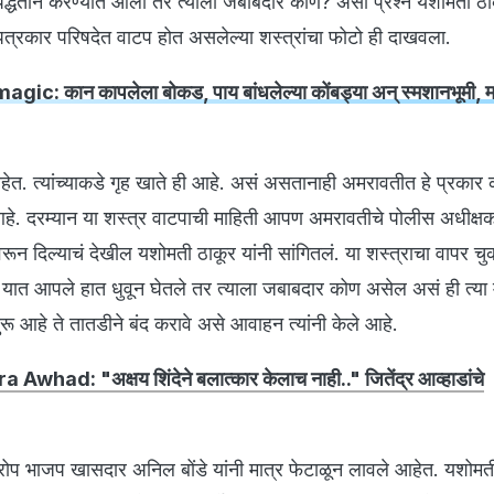
ा पद्धतीने करण्यात आला तर त्याला जबाबदार कोण? असा प्रश्न यशोमती ठाक
ी पत्रकार परिषदेत वाटप होत असलेल्या शस्त्रांचा फोटो ही दाखवला.
 magic: कान कापलेला बोकड, पाय बांधलेल्या कोंबड्या अन् स्मशानभूमी, मध
ले आहेत. त्यांच्याकडे गृह खाते ही आहे. असं असतानाही अमरावतीत हे प्रका
ा आहे. दरम्यान या शस्त्र वाटपाची माहिती आपण अमरावतीचे पोलीस अधीक्
रून दिल्याचं देखील यशोमती ठाकूर यांनी सांगितलं. या शस्त्राचा वापर चुक
ांनी यात आपले हात धुवून घेतले तर त्याला जबाबदार कोण असेल असं ही त्या म
सुरू आहे ते तातडीने बंद करावे असे आवाहन त्यांनी केले आहे.
dra Awhad: "अक्षय शिंदेने बलात्कार केलाच नाही.." जितेंद्र आव्हाडांचे
आरोप भाजप खासदार अनिल बोंडे यांनी मात्र फेटाळून लावले आहेत. यशोमत