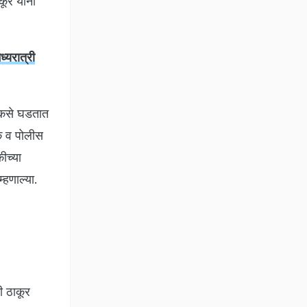
ूर यांनी
्यरात्री
र कसे घडतात
षक व पोलीस
ीच्या
्हणाल्या.
ी ठाकूर