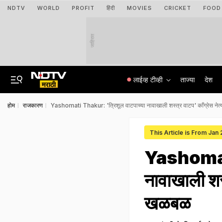
NDTV
WORLD
PROFIT
हिंदी
MOVIES
CRICKET
FOOD
जाहिरात
लाईव्ह टीव्ही
ताज्या
देश
होम
राजकारण
Yashomati Thakur: 'त्रिशूल वाटपाच्या नावाखाली शस्त्र वाटप' काँग्रेस नेत
This Article is From Jan
Yashomati
नावाखाली शस्
खळबळ