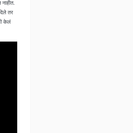
त नाहीत.
दिले तर
ही केलं