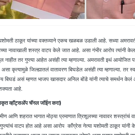
या यशोमती ठाकूर यांच्या वक्तव्याने एकच खळबळ उडाली आहे. सध्या अमरावती
च्या नावाखाली शस्त्र वाटप केले जात आहे. असा गंभीर आरोप त्यांनी केल
 नाहीत तर गुप्त्या आहेत असंही त्या म्हणाल्या. अमरावती इथं आयोजित 
. असा कृत्यामुळे जिल्ह्यातलं वातावरण बिघडेल असंही त्या म्हणाल्या. तर स्
य बिघडं असं म्हणत भाजप खासदार अनिल बोंडे यांनी त्याचे समर्थन केलं आह
ट शक्यता आहे.
ृत व्हॉट्सअ‍ॅप चॅनल जॉईन करा
)
ामीण आणि शहरात भागात मोठ्या प्रमाणात त्रिशूलच्या नावावर शस्त्रांचं 
गुप्त्यांचं वाटप होत आहे असा आरोप काँग्रेस नेत्या यशोमती ठाकूर यांनी 