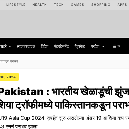
LIFESTYLE
HEALTH
TECH
GAMES
SHOPPING
APPS
शहरे
लाइफस्टाइल
विदेश
एंटरटेनमेंट
क्रिकेट
प्रदेश
तानकडून पराभव
 30, 2024
akistan : भारतीय खेळाडूंची झुंज
ा ट्रॉफीमध्ये पाकिस्तानकडून परा
19 Asia Cup 2024: दुबईत सुरु असलेल्या अंडर 19 आशिया कप स्पर
43 रननं पराभव झाला.