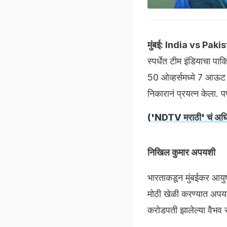
मुंबई:
India vs Paki
स्पर्धेत टीम इंडियाचा पा
50 ओव्हर्समध्ये 7 आऊट 
निकारानं प्रयत्न केला
(
'NDTV मराठी' चं अधिक
निखिल कुमार अपयशी
भारताकडून मुंबईकर आयुष म
मोठी खेळी करण्यात अप
करोडपती झालेल्या वैभव सूर