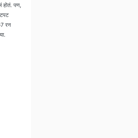
ं होतं. पण,
झटपट
67 रन
या.