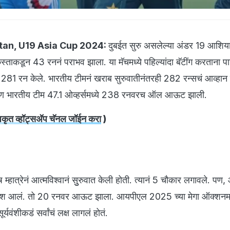
stan, U19 Asia Cup 2024:
दुबईत सुरु असलेल्या अंडर 19 आशिय
किस्ताकडून 43 रननं पराभव झाला. या मॅचमध्ये पहिल्यांदा बॅटींग करताना प
281 रन केले. भारतीय टीमनं खराब सुरुवातीनंतरही 282 रन्सचं आव्हान 
. पण भारतीय टीम 47.1 ओव्हर्समध्ये 238 रनवरच ऑल आऊट झाली.
ृत व्हॉट्सअ‍ॅप चॅनल जॉईन करा
)
्हात्रेनं आत्मविश्वानं सुुरुवात केली होती. त्यानं 5 चौकार लगावले. पण
यश आलं. तो 20 रनवर आऊट झाला. आयपीएल 2025 च्या मेगा ऑक्शनमध
्यवंशीकडं सर्वांचं लक्ष लागलं होतं.