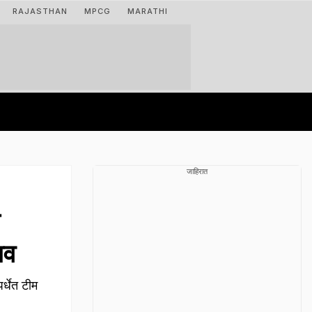
RAJASTHAN
MPCG
MARATHI
जाहिरात
भव
्धेत टीम