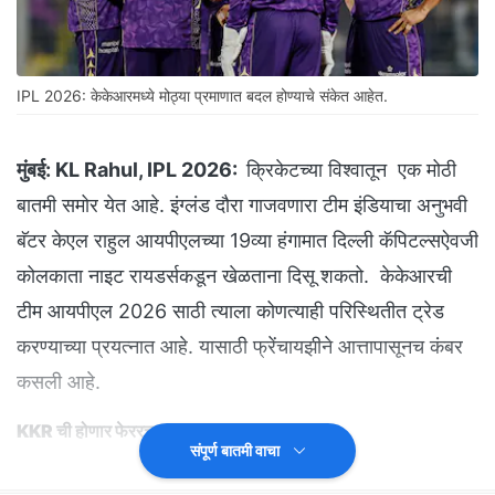
IPL 2026: केकेआरमध्ये मोठ्या प्रमाणात बदल होण्याचे संकेत आहेत.
मुंबई:
KL Rahul, IPL 2026:
क्रिकेटच्या विश्वातून एक मोठी
बातमी समोर येत आहे. इंग्लंड दौरा गाजवणारा टीम इंडियाचा अनुभवी
बॅटर केएल राहुल आयपीएलच्या 19व्या हंगामात दिल्ली कॅपिटल्सऐवजी
कोलकाता नाइट रायडर्सकडून खेळताना दिसू शकतो. केकेआरची
टीम आयपीएल 2026 साठी त्याला कोणत्याही परिस्थितीत ट्रेड
करण्याच्या प्रयत्नात आहे. यासाठी फ्रेंचायझीने आत्तापासूनच कंबर
कसली आहे.
KKR ची होणार फेररचना
संपूर्ण बातमी वाचा
आयपीएलच्या मागील हंगामातील खराब प्रदर्शनानंतर केकेआरची