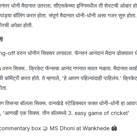
नंतर धोनी मैदानात उतरला. सीएसकेच्या इनिंगमधील ती शेवटची ओव्हर होत
क पांड्या बॉलिंग करत होता. संपूर्ण मैदानात धोनी-धोनी असा गजर सुरु होता.
ची अपेक्षा होती.
नी
-off वरुन धोनीनं सिक्सर लगावला. फॅन्सनं आनंदानं मैदान डोक्यावर घ
रुन सिक्स.. क्रिकेट फॅन्सचा आनंद गगनात मावत नव्हता. मैदानात काही
वेळी कॉमेंट्री करत होते. ते म्हणाले, 'हे आपण पहिल्यांदाही पाहिलंय.' क्रिके
होता.
ग तिसऱ्या बॉलला सिक्स. वानखेडे स्टेडियमवर फक्त धोनी-धोनी हा आवा
हणाले, 'आणखी एक सिक्स. तीन बॉलमध्ये 3. easy game of cricket'
he commentary box 🤝 MS Dhoni at Wankhede 🏟️