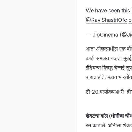
We have seen this 
@RaviShastriOfc
p
— JioCinema (@J
आता ओव्हरमधील एक बॉल बा
काही समजत नव्हतं. मुंबई 
इंडियन्स विरुद्ध चेन्नई स
पाहात होते. महान भारतीय
टी-20 वर्ल्डकपआधी 'ही'
शेवटचा बॉल (धोनीचा चौथ
रन काढाले. धोनीला शेवट