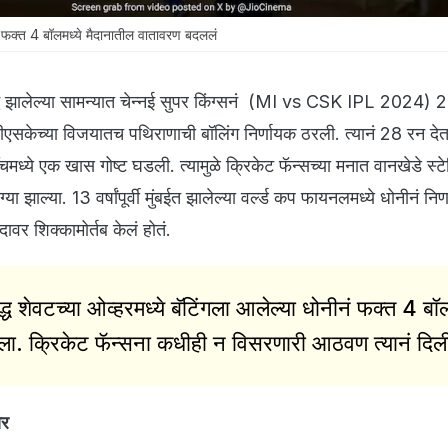
ं फक्त 4 बॉलमध्ये मैदानातील वातावरण बदललं
रुद्ध झालेल्या सामन्यात चेन्नई सुपर किंग्सनं (MI vs CSK IPL 2024) 
सकेच्या विजयातच पथिराणाची बॉलिंग निर्णायक ठरली. त्यानं 28 रन देत
ॅचमध्ये एक खास गोष्ट घडली. त्यामुळे क्रिकेट फॅन्सच्या मनात वानखेडे स्
या झाल्या. 13 वर्षांपूर्वी मुंबईत झालेल्या वर्ल्ड कप फायनलमध्ये धोनीनं नि
ावर शिक्कामोर्तब केलं होतं.
ुद्ध शेवटच्या ओव्हरमध्ये बॅटिंगला आलेल्या धोनीनं फक्त 4 बॉल
ा. क्रिकेट फॅन्सना कधीही न विसरणारी आठवण त्यानं दिल
ार