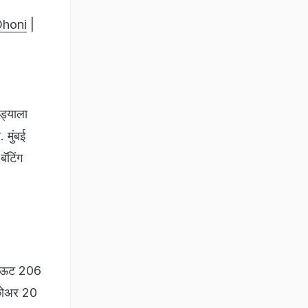
honi
|
ंड्याला
 मुंबई
बॅटिंग
 आऊट 206
्कोअर 20