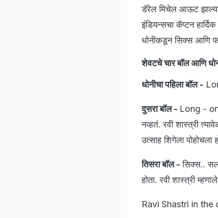
डॅरेल मिचेल आऊट झाल्या
इंडियन्सचा कॅप्टन हार्दि
धोनीकडून सिक्स आणि फोर
शेवटचे चार बॉल आणि धो
धोनीचा पहिला बॉल -
Long
दुसरा बॉल -
Long - on व
नव्हतं. रवी शास्त्री त्या
उत्साह शिगेला पोहोचला 
तिसरा बॉल -
सिक्स.. सल
होता. रवी शास्त्री म्
Ravi Shastri in t