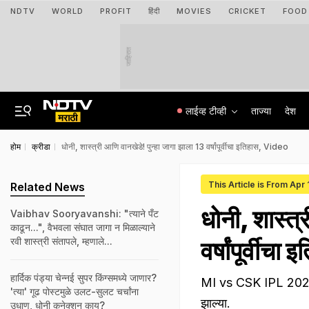
NDTV
WORLD
PROFIT
हिंदी
MOVIES
CRICKET
FOOD
जाहिरात
लाईव्ह टीव्ही
ताज्या
देश
होम
क्रीडा
धोनी, शास्त्री आणि वानखेडे! पुन्हा जागा झाला 13 वर्षांपूर्वीचा इतिहास, Video
This Article is From Apr
Related News
धोनी, शास्त्
Vaibhav Sooryavanshi: "त्याने पँट
काढून...", वैभवला संघात जागा न मिळाल्याने
रवी शास्त्री संतापले, म्हणाले...
वर्षांपूर्वी
हार्दिक पंड्या चेन्नई सुपर किंग्समध्ये जाणार?
MI vs CSK IPL 2024 : क
'त्या' गूढ पोस्टमुळे उलट-सुलट चर्चांना
झाल्या.
उधाण, धोनी कनेक्शन काय?