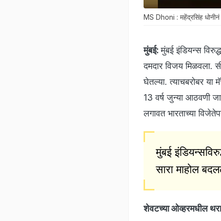
MS Dhoni : महेंद्रसिंह धोनीन
मुंबई:
मुंबई इंडियन्स वि
दमदार विजय मिळवला. सीए
घेतल्या. त्याचबरोबर या म
13 वर्ष जुन्या आठवणी जाग्
लगावत भारताच्या विजेतेपद
मुंबई इंडियन्सविर
सारा माहोल बदलल
शेवटच्या ओव्हरमधील थर