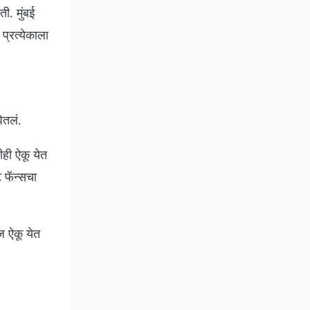
ी. मुंबई
 प्रत्येकाला
ेतलं.
ही ऐकू येत
ट फॅन्सचा
ज ऐकू येत