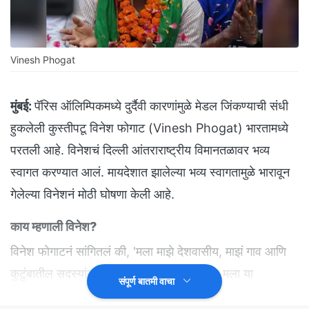
Vinesh Phogat
मुंबई:
पॅरिस ऑलिम्पिकमध्ये दुर्दैवी कारणांमुळे मेडल जिंकण्याची संधी
हुकलेली कुस्तीपटू विनेश फोगाट (Vinesh Phogat) भारतामध्ये
परतली आहे. विनेशचं दिल्ली आंतराराष्ट्रीय विमानतळावर भव्य
स्वागत करण्यात आलं. मायदेशात झालेल्या भव्य स्वागतामुळे भारावून
गेलेल्या विनेशनं मोठी घोषणा केली आहे.
काय म्हणाली विनेश?
विनेश फोगाटनं सांगितलं की, 'मला माझे देशवासीय, माझं गाव आणि
कुटुंबातील सदस्यांकडून प्रेम मिळालं आहे. त्यामुळे मला या
संपूर्ण बातमी वाचा
धक्क्यातून सावरण्यात मदत होईल. मी कुस्तीमध्ये पुनरागमन करु