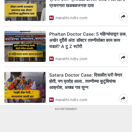
प्रकरणात खळबळजनक दावा
marathi.ndtv.com
Phaltan Doctor Case: 5 महिन्यांपासून छळ,
अखेर दुर्दैवी अंत! डॉक्टर तरुणीसोबत काय काय
घडलं? A टू Z स्टोरी
marathi.ndtv.com
Satara Doctor Case: दिवाळीत घरी येणार
होती, पण मृतदेह आला.. तरुणीच्या कुटुंबियांचा
आक्रोश, अख्ख गाव सुन्न
marathi.ndtv.com
ADVERTISEMENT