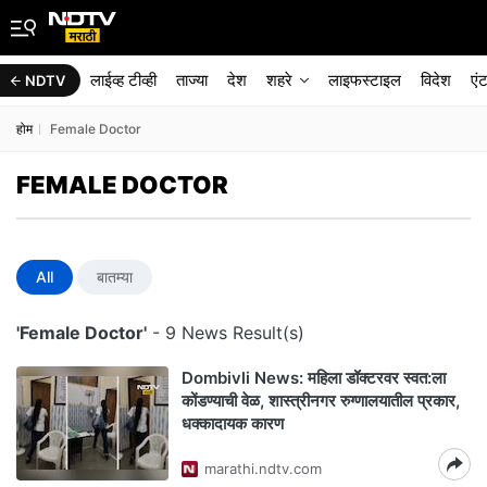
लाईव्ह टीव्ही
ताज्या
देश
शहरे
लाइफस्टाइल
विदेश
एं
NDTV
होम
Female Doctor
FEMALE DOCTOR
All
बातम्या
'Female Doctor'
- 9 News Result(s)
Dombivli News: महिला डॉक्टरवर स्वत:ला
कोंडण्याची वेळ, शास्त्रीनगर रुग्णालयातील प्रकार,
धक्कादायक कारण
marathi.ndtv.com