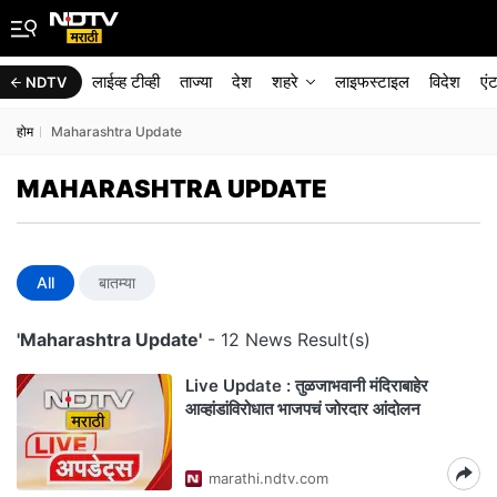
लाईव्ह टीव्ही
ताज्या
देश
शहरे
लाइफस्टाइल
विदेश
एं
NDTV
होम
Maharashtra Update
MAHARASHTRA UPDATE
All
बातम्या
'Maharashtra Update'
- 12 News Result(s)
Live Update : तुळजाभवानी मंदिराबाहेर
आव्हांडांविरोधात भाजपचं जोरदार आंदोलन
marathi.ndtv.com